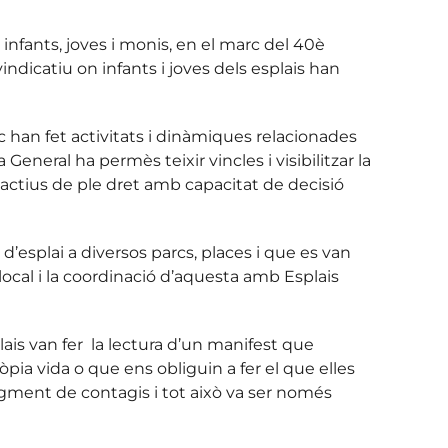
infants, joves i monis, en el marc del 40è
ndicatiu on infants i joves dels esplais han
c han fet activitats i dinàmiques relacionades
neral ha permès teixir vincles i visibilitzar la
ns actius de ple dret amb capacitat de decisió
d’esplai a diversos parcs, places i que es van
local i la coordinació d’aquesta amb Esplais
plais van fer la lectura d’un manifest que
ia vida o que ens obliguin a fer el que elles
gment de contagis i tot això va ser només