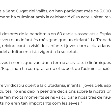
 a Sant Cugat del Vallès, on han participat més de 3.000 
ent ha culminat amb la celebració d’un acte unitari reivi
ri després de la pandèmia on 60 esplais associats a Espla
veu d’un infant és més gran que un elefant”. La Trobada Ge
s, reivindicant la visió dels infants i joves com a ciutada
odel adultocentrista vigent a la societat.
joves i monis que van dur a terme activitats i dinàmiques 
. L’Esplaiada ha comptat amb el suport de l’administració 
reivindicatiu obert a la ciutadania, infants i joves dels es
ltes no ens deixin prendre decisions sobre la nostra pròp
a “en molts moments se’ns va culpar a nosaltres de l’au
ts no eren tan importants com les seves!”