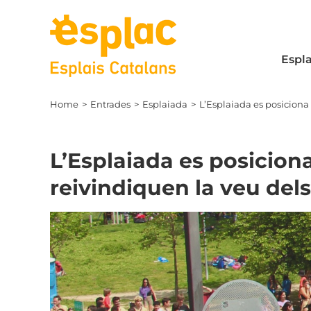
Skip
to
content
Espla
Home
Entrades
Esplaiada
L’Esplaiada es posiciona
L’Esplaiada es posicion
reivindiquen la veu dels
View
Larger
Image