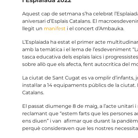
l’Esplaiada 2022
Aquest cap de setmana s’ha celebrat l’Esplaiada
aniversari d’Esplais Catalans. El macroesdevenim
llegit un
manifest
i el concert d’Ambauka.
L’Esplaiada ha estat el primer acte multitudina
amb la temàtica i el lema de l’esdeveniment “La 
tasca educativa dels esplais laics i progressiste
sobre allò que els afecta, fent autocrítica del m
La ciutat de Sant Cugat es va omplir d’infants, 
instal·lar a 14 equipaments públics de la ciutat
Catalans.
El passat diumenge 8 de maig, a l’acte unitari i 
reclamant que “estem farts que les persones adu
ens diuen” i van afirmar que durant la pandèmi
perquè consideraven que les nostres necessita