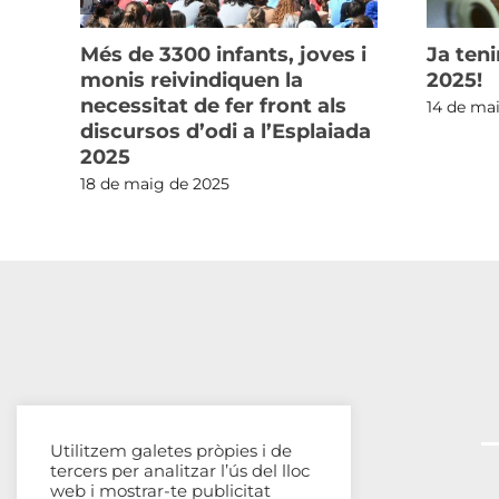
Més de 3300 infants, joves i
Ja teni
ot
monis reivindiquen la
2025!
p
necessitat de fer front als
14 de ma
discursos d’odi a l’Esplaiada
2025
18 de maig de 2025
Utilitzem galetes pròpies i de
tercers per analitzar l’ús del lloc
web i mostrar-te publicitat