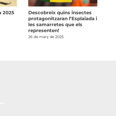
a 2025
Descobreix quins insectes
Un
protagonitzaran l’Esplaiada i
pr
les samarretes que els
l’
representen!
l’E
Ge
26 de març de 2025
Co
23 