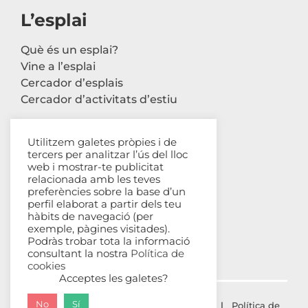
L’esplai
Què és un esplai?
Vine a l’esplai
Cercador d’esplais
Cercador d’activitats d’estiu
Utilitzem galetes pròpies i de
tercers per analitzar l’ús del lloc
Contacte
web i mostrar-te publicitat
relacionada amb les teves
Carrer Avinyó, 44 2n
preferències sobre la base d’un
perfil elaborat a partir dels teu
08002 Barcelona
hàbits de navegació (per
93 302 61 03
exemple, pàgines visitades).
esplac@esplac.cat
Podràs trobar tota la informació
consultant la nostra
Política de
cookies
Acceptes les galetes?
No
Sí
© ESPLAC Copyright
2026 |
Avís Legal
|
Política de