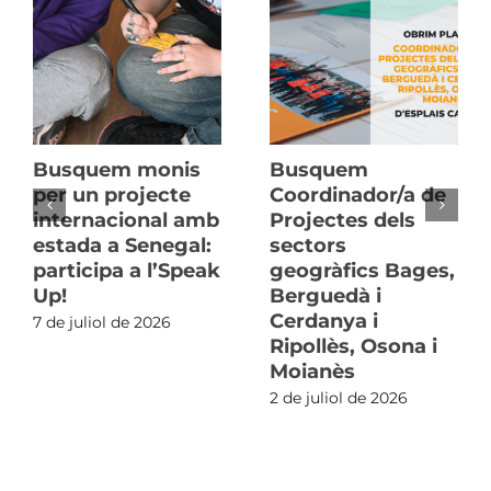
Busquem monis
Busquem
per un projecte
Coordinador/a de
internacional amb
Projectes dels
estada a Senegal:
sectors
participa a l’Speak
geogràfics Bages,
Up!
Berguedà i
Cerdanya i
7 de juliol de 2026
Ripollès, Osona i
Moianès
2 de juliol de 2026