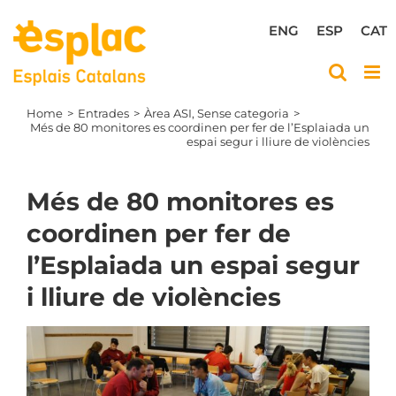
Skip
to
ENG
ESP
CAT
content
Home
Entrades
Àrea ASI
Sense categoria
Més de 80 monitores es coordinen per fer de l’Esplaiada un
espai segur i lliure de violències
Més de 80 monitores es
coordinen per fer de
l’Esplaiada un espai segur
i lliure de violències
View
Larger
Image