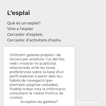
L’esplai
Què és un esplai?
Vine a l’esplai
Cercador d’esplais
Cercador d’activitats d’estiu
Utilitzem galetes pròpies i de
tercers per analitzar l’ús del lloc
Contacte
web i mostrar-te publicitat
relacionada amb les teves
Carrer Avinyó, 44 2n
preferències sobre la base d’un
perfil elaborat a partir dels teu
08002 Barcelona
hàbits de navegació (per
93 302 61 03
exemple, pàgines visitades).
esplac@esplac.cat
Podràs trobar tota la informació
consultant la nostra
Política de
cookies
Acceptes les galetes?