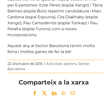
per 6 persones: Itziar Pèrez (esplai Xangó) i Tània
Balmes (esplai Boix) repetint candidatura i Marc
Cardona (espai Espurna), Cira Diakhaby (esplai
Xangó), Pau Campderròs (esplai Totikap) i Pau
Peralta (esplai Turons) com a noves
incorporacions.
Aquest any al Sector Barcelona tenim molta
feina i moltes ganes de fer-la bé!
22 d'octubre de 2015
|
Activitats sectors
,
Sector
Barcelona
Comparteix a la xarxa
Facebook
Twitter
LinkedIn
WhatsApp
Email