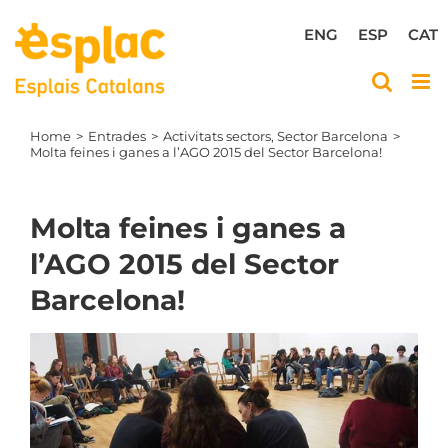
Skip
to
ENG
ESP
CAT
content
Home
Entrades
Activitats sectors
Sector Barcelona
Molta feines i ganes a l’AGO 2015 del Sector Barcelona!
Molta feines i ganes a
l’AGO 2015 del Sector
Barcelona!
View
Larger
Image