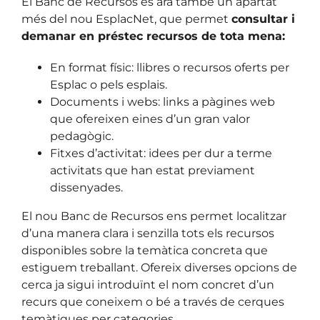
El Banc de Recursos és ara també un apartat
més del nou EsplacNet, que permet
consultar i
demanar en préstec recursos de tota mena:
En format físic: llibres o recursos oferts per
Esplac o pels esplais.
Documents i webs: links a pàgines web
que ofereixen eines d’un gran valor
pedagògic.
Fitxes d’activitat: idees per dur a terme
activitats que han estat previament
dissenyades.
El nou Banc de Recursos ens permet localitzar
d’una manera clara i senzilla tots els recursos
disponibles sobre la temàtica concreta que
estiguem treballant. Ofereix diverses opcions de
cerca ja sigui introduïnt el nom concret d’un
recurs que coneixem o bé a través de cerques
temàtiques per categories.