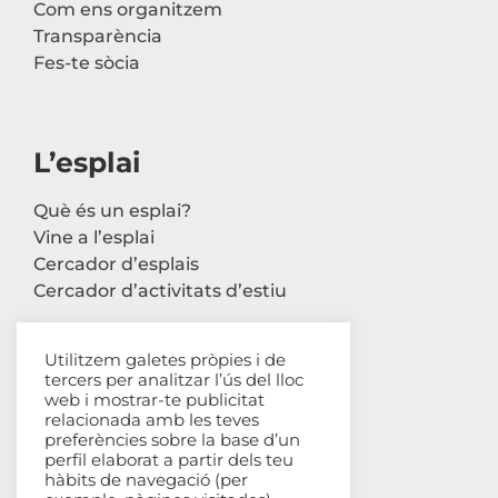
Com ens organitzem
Transparència
Fes-te sòcia
L’esplai
Què és un esplai?
Vine a l’esplai
Cercador d’esplais
Cercador d’activitats d’estiu
Utilitzem galetes pròpies i de
tercers per analitzar l’ús del lloc
Contacte
web i mostrar-te publicitat
relacionada amb les teves
Carrer Avinyó, 44 2n
preferències sobre la base d’un
perfil elaborat a partir dels teu
08002 Barcelona
hàbits de navegació (per
93 302 61 03