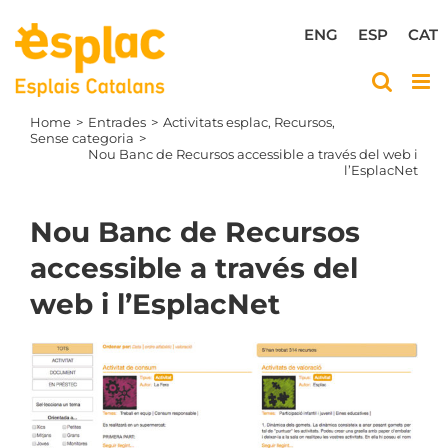
Skip
to
ENG
ESP
CAT
content
Home
Entrades
Activitats esplac
Recursos
Sense categoria
Nou Banc de Recursos accessible a través del web i
l’EsplacNet
Nou Banc de Recursos
accessible a través del
web i l’EsplacNet
View
Larger
Image