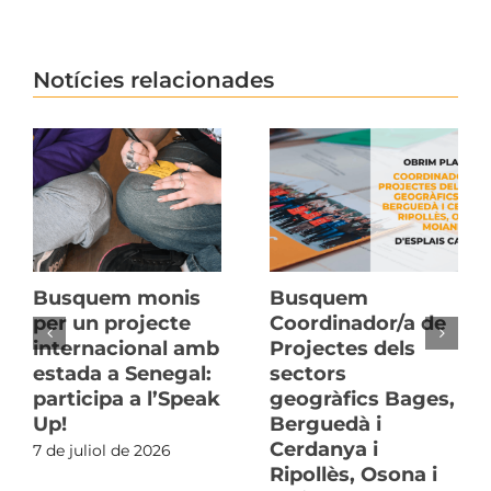
Notícies relacionades
Busquem monis
Busquem
per un projecte
Coordinador/a de
internacional amb
Projectes dels
estada a Senegal:
sectors
participa a l’Speak
geogràfics Bages,
Up!
Berguedà i
Cerdanya i
7 de juliol de 2026
Ripollès, Osona i