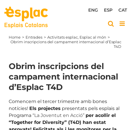
Skip
to
ENG
ESP
CAT
content
Home
Entrades
Activitats esplac
Esplac al món
Obrim inscripcions del campament internacional d’Esplac
T4D
Obrim inscripcions del
campament internacional
d’Esplac T4D
Comencem el tercer trimestre amb bones
notícies!
Els projectes
presentats pels esplais al
Programa
“La Joventut en Acció”
per acollir el
“Together for Diversity” (T4D) han estat
aprovats!
Felicitats als i les monitores per la