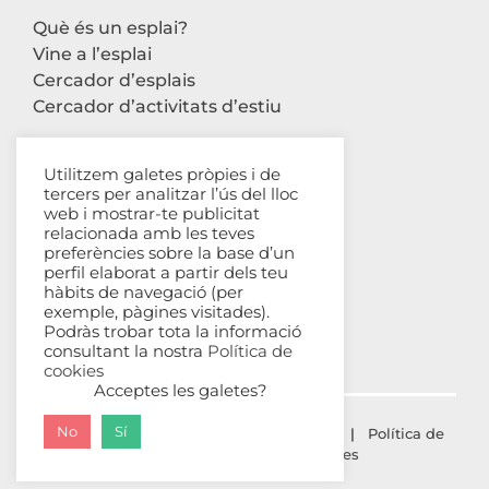
Què és un esplai?
Vine a l’esplai
Cercador d’esplais
Cercador d’activitats d’estiu
Utilitzem galetes pròpies i de
tercers per analitzar l’ús del lloc
Contacte
web i mostrar-te publicitat
relacionada amb les teves
Carrer Avinyó, 44 2n
preferències sobre la base d’un
perfil elaborat a partir dels teu
08002 Barcelona
hàbits de navegació (per
93 302 61 03
exemple, pàgines visitades).
esplac@esplac.cat
Podràs trobar tota la informació
consultant la nostra
Política de
cookies
Acceptes les galetes?
No
Sí
© ESPLAC Copyright
2026 |
Avís Legal
|
Política de
privacitat
|
Política de cookies