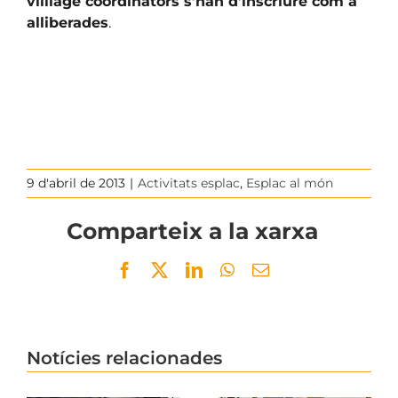
villlage coordinators s’han d’inscriure com a
alliberades
.
9 d'abril de 2013
|
Activitats esplac
,
Esplac al món
Comparteix a la xarxa
Facebook
Twitter
LinkedIn
WhatsApp
Email
Notícies relacionades