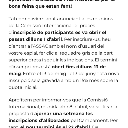
bona feina que estan fent!
Tal com havíem anat anunciant a les reunions
de la Comissió Internacional, el procés
d’
inscripció de participants es va obrir el
passat dilluns 1 d’abril
. Per inscriure-us, heu
d’entrar a l’
ASSAC
amb el nom d’usuari del
vostre esplai, fer clic al requadre gris de la part
superior dreta i seguir les indicacions. El termini
d’inscripcions està
obert fins dilluns 13 de
maig
. Entre el 13 de maig i el 3 de juny, tota nova
inscripció serà gravada amb un 15% més sobre la
quota inicial.
Aprofitem per informar-vos que la Comissió
Internacional, reunida ahir 8 d’abril, va ratificar la
proposta d’
ajornar una setmana les
inscripcions d’alliberades
pel Campament. Per
tant,
el nou termini és el 22 d’abril
. De