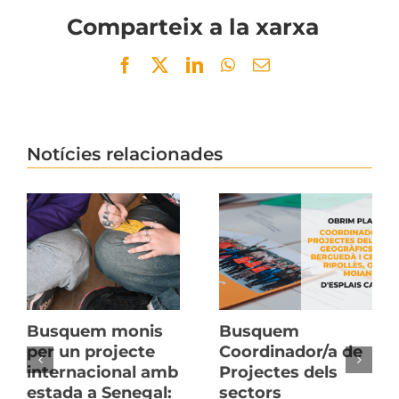
Comparteix a la xarxa
Facebook
Twitter
LinkedIn
WhatsApp
Email
Notícies relacionades
Busquem monis
Busquem
per un projecte
Coordinador/a de
internacional amb
Projectes dels
estada a Senegal:
sectors