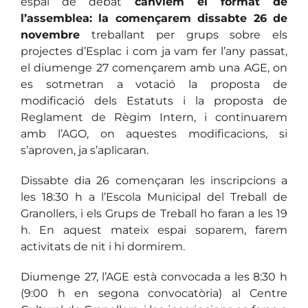
espai de debat
canviem el format de
l’assemblea: la començarem dissabte 26 de
novembre
treballant per grups sobre els
projectes d’Esplac i com ja vam fer l’any passat,
el diumenge 27 començarem amb una AGE, on
es sotmetran a votació la proposta de
modificació dels Estatuts i la proposta de
Reglament de Règim Intern, i continuarem
amb l’AGO, on aquestes modificacions, si
s’aproven, ja s’aplicaran.
Dissabte dia 26 començaran les inscripcions a
les 18:30 h a l’Escola Municipal del Treball de
Granollers, i els Grups de Treball ho faran a les 19
h. En aquest mateix espai soparem, farem
activitats de nit i hi dormirem.
Diumenge 27, l’AGE està convocada a les 8:30 h
(9:00 h en segona convocatòria) al Centre