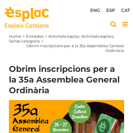
Skip
to
ENG
ESP
CAT
content
Home
Entrades
Activitats esplac
Activitats esplais
Sense categoria
Obrim inscripcions per a la 35a Assemblea General
Ordinària
Obrim inscripcions per a
la 35a Assemblea General
Ordinària
View
Larger
Image