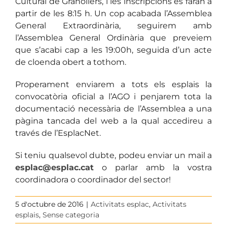
Cultural de Granollers, i les inscripcions es faran a
partir de les 8:15 h. Un cop acabada l’Assemblea
General Extraordinària, seguirem amb
l’Assemblea General Ordinària que preveiem
que s’acabi cap a les 19:00h, seguida d’un acte
de cloenda obert a tothom.
Properament enviarem a tots els esplais la
convocatòria oficial a l’AGO i penjarem tota la
documentació necessària de l’Assemblea a una
pàgina tancada del web a la qual accedireu a
través de l’EsplacNet.
Si teniu qualsevol dubte, podeu enviar un mail a
esplac@esplac.cat
o parlar amb la vostra
coordinadora o coordinador del sector!
5 d'octubre de 2016
|
Activitats esplac
,
Activitats
esplais
,
Sense categoria