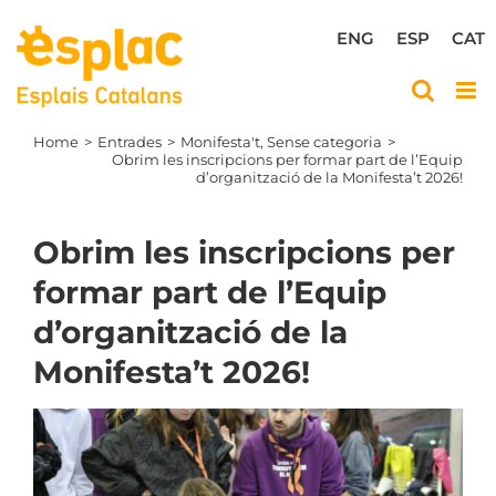
Skip
to
ENG
ESP
CAT
content
Home
Entrades
Monifesta't
Sense categoria
Obrim les inscripcions per formar part de l’Equip
d’organització de la Monifesta’t 2026!
Obrim les inscripcions per
formar part de l’Equip
d’organització de la
Monifesta’t 2026!
View
Larger
Image