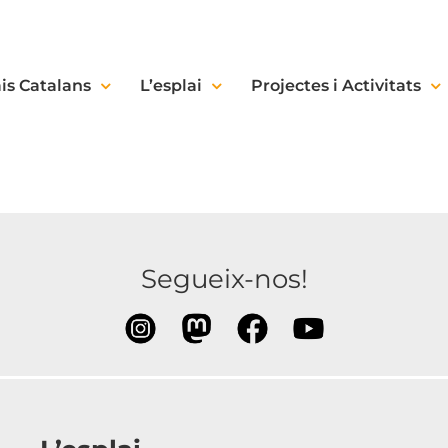
is Catalans
L’esplai
Projectes i Activitats
Segueix-nos!