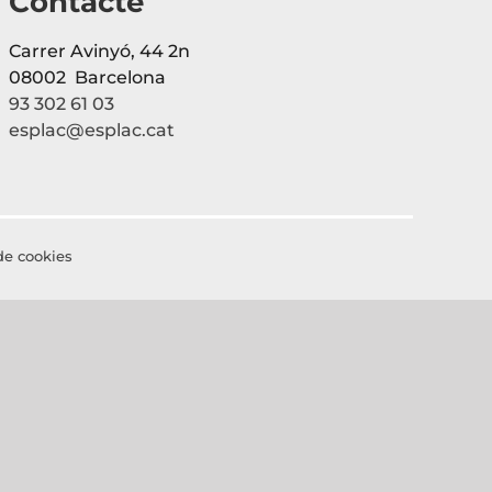
Contacte
Carrer Avinyó, 44 2n
08002 Barcelona
93 302 61 03
esplac@esplac.cat
 de cookies