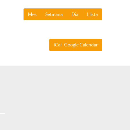
Mes
Setmana
Dia
Llista
iCal- Google Calendar