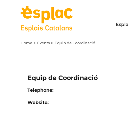
Skip
to
content
Espla
Home
Events
Equip de Coordinació
Equip de Coordinació
Telephone
Website