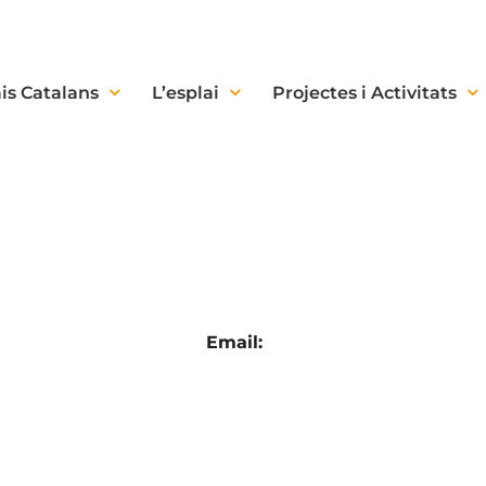
is Catalans
L’esplai
Projectes i Activitats
Email