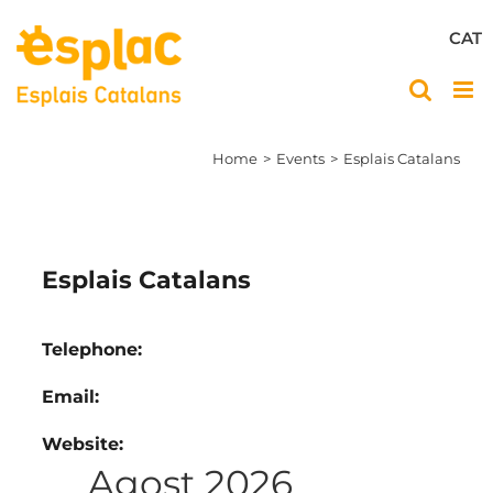
Skip
to
CAT
content
Home
Events
Esplais Catalans
Esplais Catalans
Telephone
Email
Website
Agost 2026