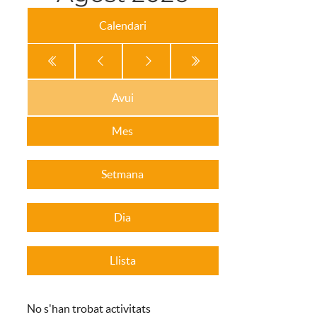
Calendari
Avui
Mes
Setmana
Dia
Llista
No s'han trobat activitats