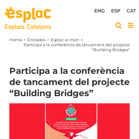
Skip
to
ENG
ESP
CAT
content
Home
Entrades
Esplac al món
Participa a la conferència de tancament del projecte
“Building Bridges”
Participa a la conferència
de tancament del projecte
“Building Bridges”
View
Larger
Image