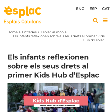
Skip
to
ENG
ESP
CAT
content
Home
Entrades
Esplac al món
Els infants reflexionen sobre els seus drets al primer Kids
Hub d’Esplac
Els infants reflexionen
sobre els seus drets al
primer Kids Hub d’Esplac
View
Larger
Image