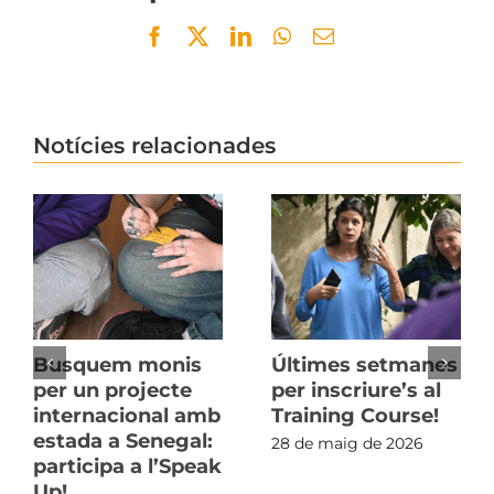
Facebook
Twitter
LinkedIn
WhatsApp
Email
Notícies relacionades
Busquem monis
Últimes setmanes
per un projecte
per inscriure’s al
internacional amb
Training Course!
estada a Senegal:
28 de maig de 2026
participa a l’Speak
Up!