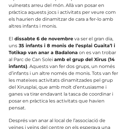
vulnerats arreu del món. Allà van posar en
pràctica aquests jocs i activitats per veure com
els haurien de dinamitzar de cara a fer-lo amb
altres infants i monis.
El
dissabte 6 de novembre
va ser el gran dia,
uns
35 infants i 8 monis de l’esplai Guaita’l i
Totikap van anar a Badalona
on es van trobar
al Parc de Can Solei
amb el grup del Xirus (14
infants)
. Aquests van fer dos grups, un només
d’infants i un altre només de monis. Tots van fer
les mateixes activitats dinamitzades pel grup
del Xirusplai, que amb molt d’entusiasme i
ganes va tirar endavant la tasca de coordinar i
posar en pràctica les activitats que havien
pensat.
Després van anar al local de l’associació de
veïnes i veïns del centre on els esperava una