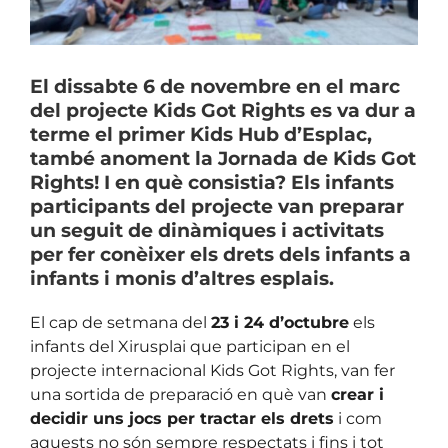
El dissabte 6 de novembre en el marc
del projecte Kids Got Rights es va dur a
terme el primer Kids Hub d’Esplac,
també anoment la Jornada de Kids Got
Rights! I en què consistia? Els infants
participants del projecte van preparar
un seguit de dinàmiques i activitats
per fer conèixer els drets dels infants a
infants i monis d’altres esplais.
El cap de setmana del
23 i 24 d’octubre
els
infants del Xirusplai que participan en el
projecte internacional Kids Got Rights, van fer
una sortida de preparació en què van
crear i
decidir uns jocs per tractar els drets
i com
aquests no són sempre respectats i fins i tot