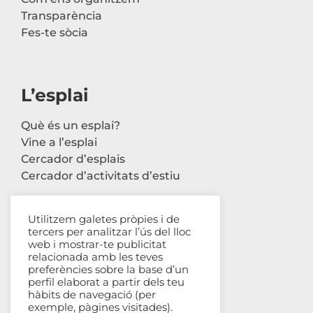
Transparència
Fes-te sòcia
L’esplai
Què és un esplai?
Vine a l’esplai
Cercador d’esplais
Cercador d’activitats d’estiu
Utilitzem galetes pròpies i de
tercers per analitzar l’ús del lloc
Contacte
web i mostrar-te publicitat
relacionada amb les teves
Carrer Avinyó, 44 2n
preferències sobre la base d’un
perfil elaborat a partir dels teu
08002 Barcelona
hàbits de navegació (per
93 302 61 03
exemple, pàgines visitades).