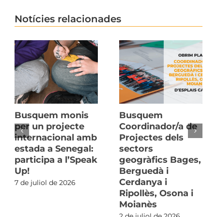
Notícies relacionades
Busquem monis
Busquem
per un projecte
Coordinador/a de
internacional amb
Projectes dels
estada a Senegal:
sectors
participa a l’Speak
geogràfics Bages,
Up!
Berguedà i
Cerdanya i
7 de juliol de 2026
Ripollès, Osona i
Moianès
2 de juliol de 2026