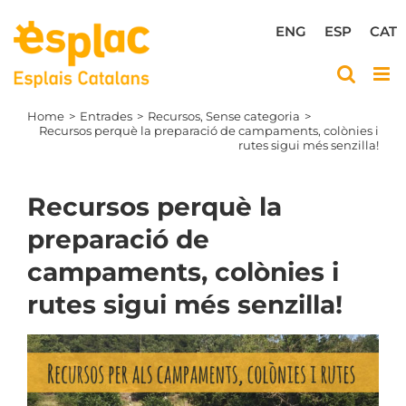
Skip
to
ENG
ESP
CAT
content
Home
Entrades
Recursos
Sense categoria
Recursos perquè la preparació de campaments, colònies i
rutes sigui més senzilla!
Recursos perquè la
preparació de
campaments, colònies i
rutes sigui més senzilla!
View
Larger
Image