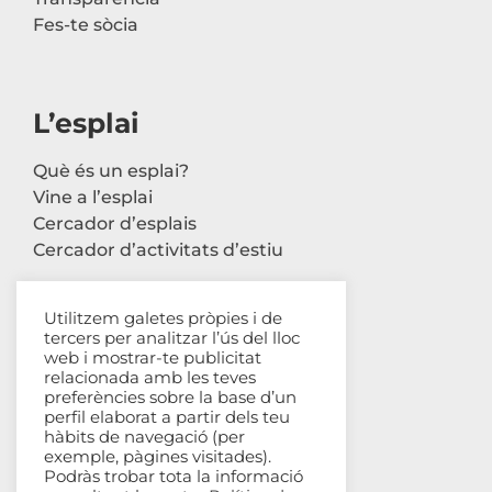
Fes-te sòcia
L’esplai
Què és un esplai?
Vine a l’esplai
Cercador d’esplais
Cercador d’activitats d’estiu
Utilitzem galetes pròpies i de
tercers per analitzar l’ús del lloc
Contacte
web i mostrar-te publicitat
relacionada amb les teves
Carrer Avinyó, 44 2n
preferències sobre la base d’un
perfil elaborat a partir dels teu
08002 Barcelona
hàbits de navegació (per
93 302 61 03
exemple, pàgines visitades).
esplac@esplac.cat
Podràs trobar tota la informació