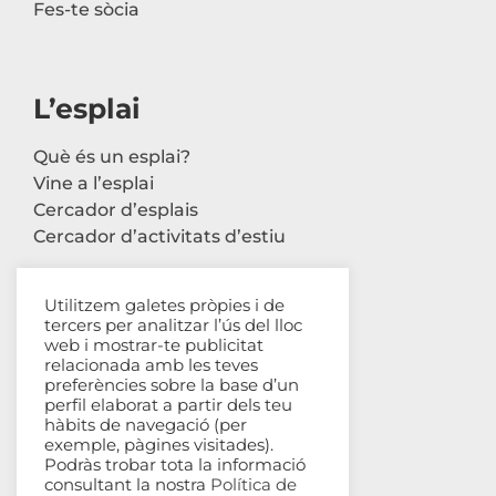
Fes-te sòcia
L’esplai
Què és un esplai?
Vine a l’esplai
Cercador d’esplais
Cercador d’activitats d’estiu
Utilitzem galetes pròpies i de
tercers per analitzar l’ús del lloc
Contacte
web i mostrar-te publicitat
relacionada amb les teves
Carrer Avinyó, 44 2n
preferències sobre la base d’un
perfil elaborat a partir dels teu
08002 Barcelona
hàbits de navegació (per
93 302 61 03
exemple, pàgines visitades).
esplac@esplac.cat
Podràs trobar tota la informació
consultant la nostra
Política de