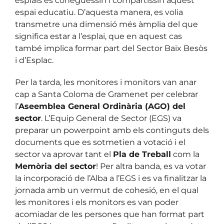
esplais es coneguessin i compartissin aquest
espai educatiu. D’aquesta manera, es volia
transmetre una dimensió més àmplia del que
significa estar a l’esplai, que en aquest cas
també implica formar part del Sector Baix Besòs
i d’Esplac.
Per la tarda, les monitores i monitors van anar
cap a Santa Coloma de Gramenet per celebrar
l’
Aseemblea General Ordinària (AGO) del
sector
. L’Equip General de Sector (EGS) va
preparar un powerpoint amb els continguts dels
documents que es sotmetien a votació i el
sector va aprovar tant el
Pla de Treball
com la
Memòria del sector
! Per altra banda, es va votar
la incorporació de l’Alba a l’EGS i es va finalitzar la
jornada amb un vermut de cohesió, en el qual
les monitores i els monitors es van poder
acomiadar de les persones que han format part