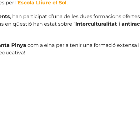
s per l’
Escola Lliure el Sol
.
ents
, han participat d’una de les dues formacions ofert
s en qüestió han estat sobre “
Interculturalitat i antir
anta Pinya
com a eina per a tenir una formació extensa i
 educativa!