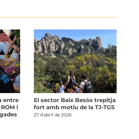
a entre
El sector Baix Besòs trepitja
Le
l ROM i
fort amb motiu de la TJ-TGS
Or
egades
co
27 d'abril de 2026
Do
se
26 d