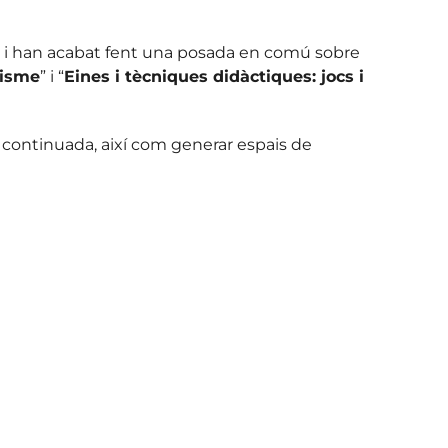
es i han acabat fent una posada en comú sobre
acisme
” i “
Eines i tècniques didàctiques: jocs i
 continuada, així com generar espais de