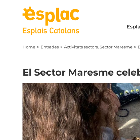
Skip
to
content
Espla
Home
Entrades
Activitats sectors
Sector Maresme
E
El Sector Maresme celeb
View
Larger
Image