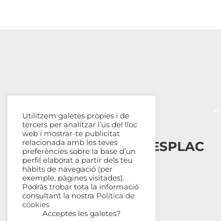
Utilitzem galetes pròpies i de
tercers per analitzar l’ús del lloc
web i mostrar-te publicitat
relacionada amb les teves
Esplais Catalans, ESPLAC
preferències sobre la base d’un
perfil elaborat a partir dels teu
Qui som
hàbits de navegació (per
exemple, pàgines visitades).
Com ens organitzem
Podràs trobar tota la informació
Transparència
consultant la nostra
Política de
Fes-te sòcia
cookies
Acceptes les galetes?