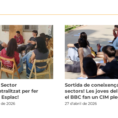
 Sector
Sortida de coneixenç
ralitzat per fer
sectors! Les joves de
 Esplac!
el BBC fan un CIM pl
l de 2026
27 d'abril de 2026