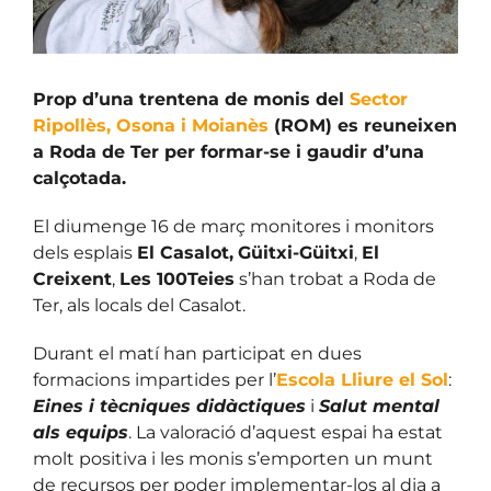
Prop d’una trentena de monis del
Sector
Ripollès, Osona i Moianès
(ROM) es reuneixen
a Roda de Ter per formar-se i gaudir d’una
calçotada.
El diumenge 16 de març monitores i monitors
dels esplais
El Casalot,
Güitxi-Güitxi
,
El
Creixent
,
Les 100Teies
s’han trobat a Roda de
Ter, als locals del Casalot.
Durant el matí han participat en dues
formacions impartides per l’
Escola Lliure el Sol
:
Eines i tècniques didàctiques
i
Salut mental
als equips
. La valoració d’aquest espai ha estat
molt positiva i les monis s’emporten un munt
de recursos per poder implementar-los al dia a