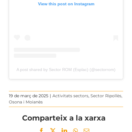
View this post on Instagram
A post shared by Sector ROM (Esplac) (@sectorrom)
19 de març de 2025
|
Activitats sectors
,
Sector Ripollès,
Osona i Moianès
Comparteix a la xarxa
Facebook
Twitter
LinkedIn
WhatsApp
Email