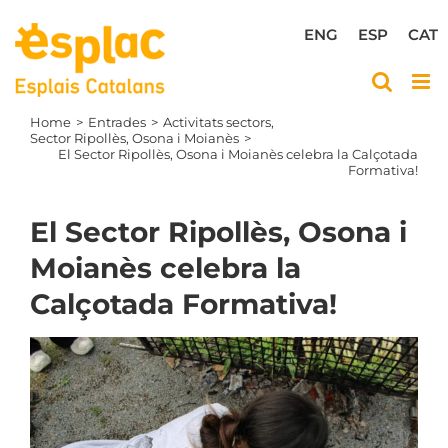
Skip
to
ENG
ESP
CAT
content
Home
Entrades
Activitats sectors
Sector Ripollès, Osona i Moianès
El Sector Ripollès, Osona i Moianès celebra la Calçotada
Formativa!
El Sector Ripollès, Osona i
Moianès celebra la
Calçotada Formativa!
View
Larger
Image