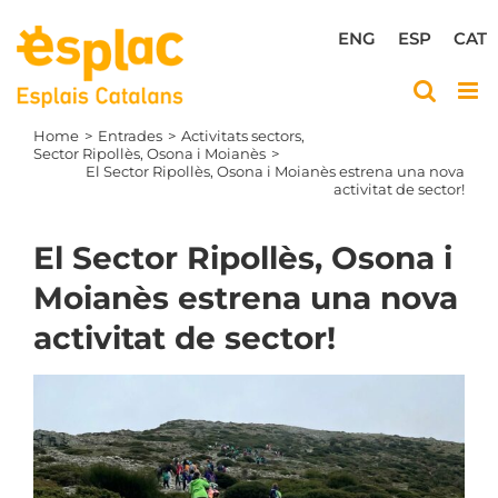
Skip
to
ENG
ESP
CAT
content
Home
Entrades
Activitats sectors
Sector Ripollès, Osona i Moianès
El Sector Ripollès, Osona i Moianès estrena una nova
activitat de sector!
El Sector Ripollès, Osona i
Moianès estrena una nova
activitat de sector!
View
Larger
Image