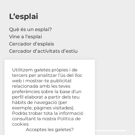
L’esplai
Què és un esplai?
Vine a l’esplai
Cercador d’esplais
Cercador d’activitats d’estiu
Utilitzem galetes pròpies i de
tercers per analitzar l’ús del lloc
Contacte
web i mostrar-te publicitat
relacionada amb les teves
Carrer Avinyó, 44 2n
preferències sobre la base d’un
perfil elaborat a partir dels teu
08002 Barcelona
hàbits de navegació (per
93 302 61 03
exemple, pàgines visitades).
esplac@esplac.cat
Podràs trobar tota la informació
consultant la nostra
Política de
cookies
Acceptes les galetes?