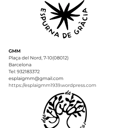
GMM
Plaça del Nord, 7-10(08012)
Barcelona
Tel: 932183372
esplaigmm@gmail.com
https://esplaigmm1939.wordpress.com