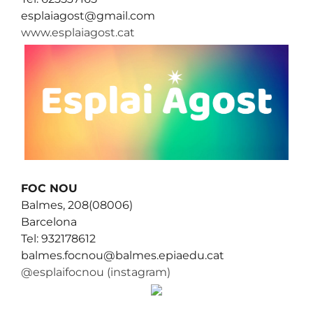
esplaiagost@gmail.com
www.esplaiagost.cat
FOC NOU
Balmes, 208(08006)
Barcelona
Tel: 932178612
balmes.focnou@balmes.epiaedu.cat
@esplaifocnou (instagram)