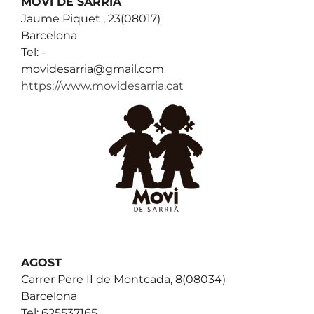
MOVI DE SARRIÀ
Jaume Piquet , 23(08017)
Barcelona
Tel: -
movidesarria@gmail.com
https://www.movidesarria.cat
AGOST
Carrer Pere II de Montcada, 8(08034)
Barcelona
Tel: 625537165