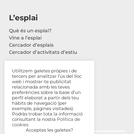
L’esplai
Què és un esplai?
Vine a l’esplai
Cercador d’esplais
Cercador d’activitats d’estiu
Utilitzem galetes pròpies i de
tercers per analitzar l’ús del lloc
Contacte
web i mostrar-te publicitat
relacionada amb les teves
Carrer Avinyó, 44 2n
preferències sobre la base d’un
perfil elaborat a partir dels teu
08002 Barcelona
hàbits de navegació (per
93 302 61 03
exemple, pàgines visitades).
esplac@esplac.cat
Podràs trobar tota la informació
consultant la nostra
Política de
cookies
Acceptes les galetes?