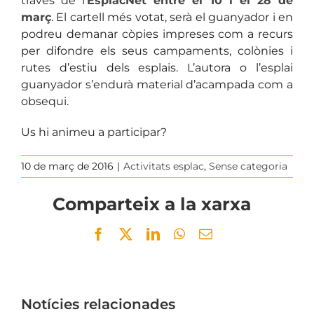
través de l’
EsplacNet entre el 10 i el 28 de
març
. El cartell més votat, serà el guanyador i en
podreu demanar còpies impreses com a recurs
per difondre els seus campaments, colònies i
rutes d’estiu dels esplais. L’autora o l’esplai
guanyador s’endurà material d’acampada com a
obsequi.
Us hi animeu a participar?
10 de març de 2016
|
Activitats esplac
,
Sense categoria
Comparteix a la xarxa
Facebook
Twitter
LinkedIn
WhatsApp
Email
Notícies relacionades