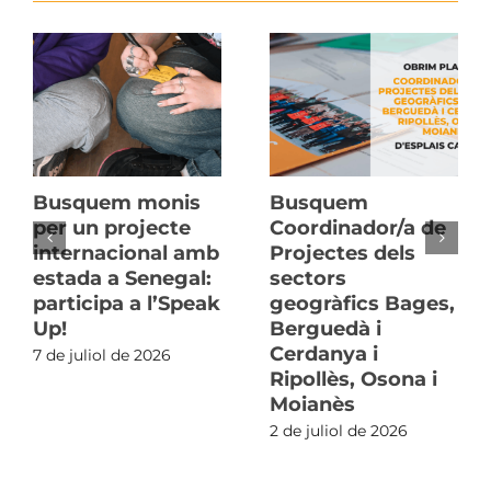
Busquem monis
Busquem
per un projecte
Coordinador/a de
internacional amb
Projectes dels
estada a Senegal:
sectors
participa a l’Speak
geogràfics Bages,
Up!
Berguedà i
Cerdanya i
7 de juliol de 2026
Ripollès, Osona i
Moianès
2 de juliol de 2026