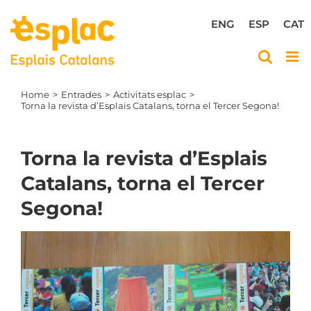
Skip
to
ENG
ESP
CAT
content
Home
Entrades
Activitats esplac
Torna la revista d’Esplais Catalans, torna el Tercer Segona!
Torna la revista d’Esplais
Catalans, torna el Tercer
Segona!
View
Larger
Image