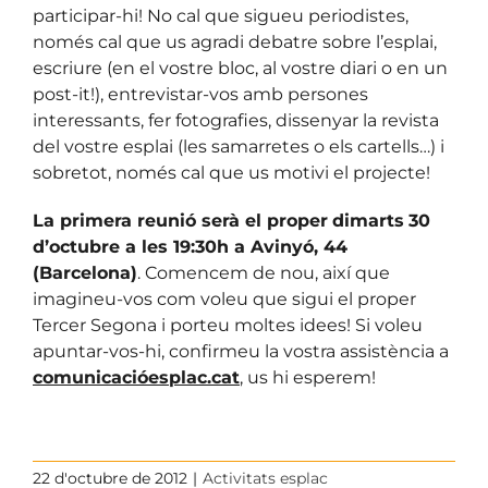
participar-hi! No cal que sigueu periodistes,
només cal que us agradi debatre sobre l’esplai,
escriure (en el vostre bloc, al vostre diari o en un
post-it!), entrevistar-vos amb persones
interessants, fer fotografies, dissenyar la revista
del vostre esplai (les samarretes o els cartells…) i
sobretot, només cal que us motivi el projecte!
La primera reunió serà el proper
dimarts
30
d’octubre a les 19:30h a Avinyó, 44
(Barcelona)
. Comencem de nou, així que
imagineu-vos com voleu que sigui el proper
Tercer Segona i porteu moltes idees! Si voleu
apuntar-vos-hi, confirmeu la vostra assistència a
comunicacióesplac.cat
, us hi esperem!
22 d'octubre de 2012
|
Activitats esplac