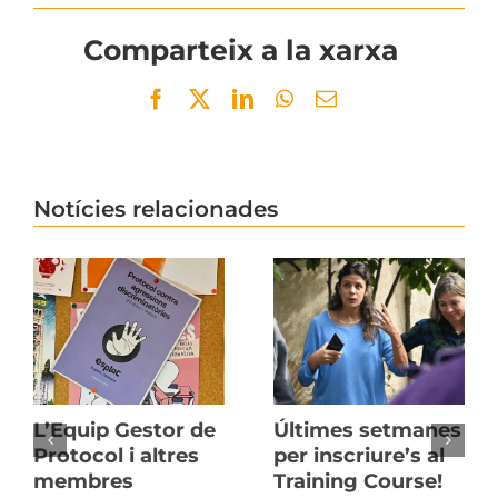
Comparteix a la xarxa
Facebook
Twitter
LinkedIn
WhatsApp
Email
Notícies relacionades
L’Equip Gestor de
Últimes setmanes
Protocol i altres
per inscriure’s al
membres
Training Course!