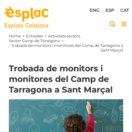
Skip
to
ENG
ESP
CAT
content
Home
Entrades
Activitats sectors
Sector Camp de Tarragona
Trobada de monitors i monitores del Camp de Tarragona a
Sant Marçal
Trobada de monitors i
monitores del Camp de
Tarragona a Sant Marçal
View
Larger
Image