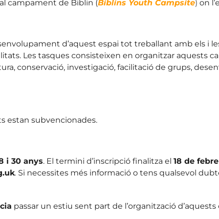
al campament de Biblin (
Biblins Youth Campsite
)
on l’
senvolupament d’aquest espai tot treballant amb els i l
abilitats. Les tasques consisteixen en organitzar aquest
atura, conservació, investigació, facilitació de grups, d
ents estan subvencionades.
8 i 30 anys
.
El termini d’inscripció finalitza el
18 de febre
g.uk
.
Si necessites més informació o tens qualsevol dubte
cia
passar un estiu sent part de l’organització d’aques