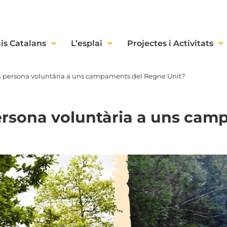
is Catalans
L’esplai
Projectes i Activitats
 a persona voluntària a uns campaments del Regne Unit?
persona voluntària a uns ca