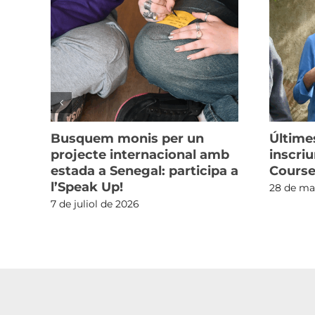
Busquem monis per un
Últime
a
projecte internacional amb
inscriu
estada a Senegal: participa a
Course
l’Speak Up!
28 de ma
7 de juliol de 2026