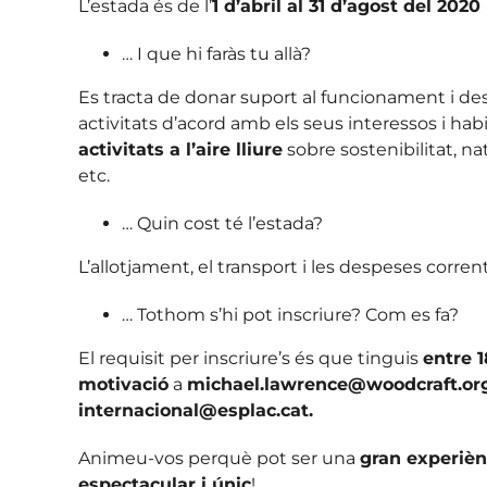
L’estada és de l’
1 d’abril al 31 d’agost del 2020
… I que hi faràs tu allà?
Es tracta de donar suport al funcionament i de
activitats d’acord amb els seus interessos i h
activitats a l’aire lliure
sobre sostenibilitat, n
etc.
… Quin cost té l’estada?
L’allotjament, el transport i les despeses corr
… Tothom s’hi pot inscriure? Com es fa?
El requisit per inscriure’s és que tinguis
entre 1
motivació
a
michael.lawrence@woodcraft.or
internacional@esplac.cat.
Animeu-vos perquè pot ser una
gran experièn
espectacular i únic
!