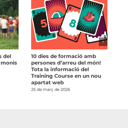
s del
10 dies de formació amb
Bu
a monis
persones d’arreu del món!
ana
Tota la informació del
ca
Training Course en un nou
sob
apartat web
11 
25 de març de 2026