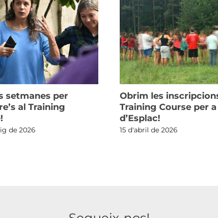
s setmanes per
Obrim les inscripcion
re’s al Training
Training Course per 
!
d’Esplac!
ig de 2026
15 d'abril de 2026
Segueix-nos!