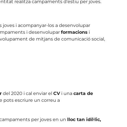
entitat realitza campaments d’estiu per joves.
es joves i acompanyar-los a desenvolupar
s campaments i desenvolupar
formacions
i
esenvolupament de mitjans de comunicació social,
r
del 2020 i cal enviar el
CV
i una
carta de
 pots escriure un correu a
ts campaments per joves en un
lloc tan idíl·lic,