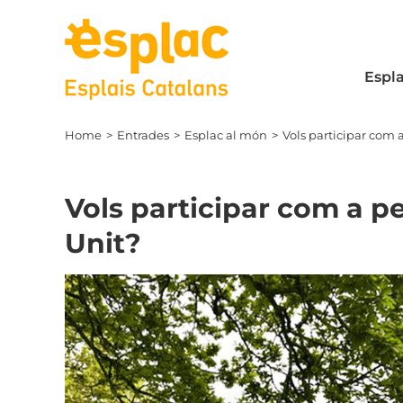
Skip
to
content
Espla
Home
Entrades
Esplac al món
Vols participar com
Vols participar com a 
Unit?
View
Larger
Image