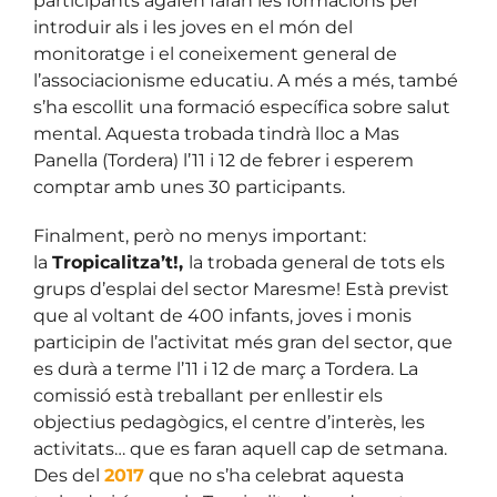
participants agafen faran les formacions per
introduir als i les joves en el món del
monitoratge i el coneixement general de
l’associacionisme educatiu. A més a més, també
s’ha escollit una formació específica sobre salut
mental. Aquesta trobada tindrà lloc a Mas
Panella (Tordera) l’11 i 12 de febrer i esperem
comptar amb unes 30 participants.
Finalment, però no menys important:
la
Tropicalitza’t!,
la trobada general de tots els
grups d’esplai del sector Maresme! Està previst
que al voltant de 400 infants, joves i monis
participin de l’activitat més gran del sector, que
es durà a terme l’11 i 12 de març a Tordera. La
comissió està treballant per enllestir els
objectius pedagògics, el centre d’interès, les
activitats… que es faran aquell cap de setmana.
Des del
2017
que no s’ha celebrat aquesta