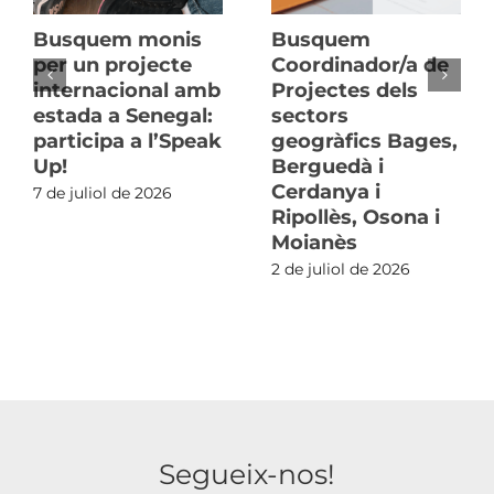
Busquem monis
Busquem
per un projecte
Coordinador/a de
internacional amb
Projectes dels
estada a Senegal:
sectors
participa a l’Speak
geogràfics Bages,
Up!
Berguedà i
Cerdanya i
7 de juliol de 2026
Ripollès, Osona i
Moianès
2 de juliol de 2026
Segueix-nos!