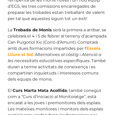
l’empenta de les monis noves i un nou equip
d’EGS, les tres comissions encarregades de
preparar les trobades estan treballant de valent
per tal que aquestes siguin tot un èxit!
La
Trobada de Monis
serà la primera a arribar, se
celebrarà el 4 i 5 de febrer al terreny d’acampada
Can Puigoriol Xic (Corró d’Amunt). Comptarà
amb dues formacions impartides per l’
Escola
Lliure el Sol
:
Alternatives al càstig
i
Atenció a
les necessitats educatives específiques
. També
duran a terme activitats de coneixença i es
compartiran inquietuds i interessos comuns
dels equips de monis.
El
Curs Marta Mata Acollida
, també conegut
com a “Curs d’Iniciació al Monitoratge”, està
encarat a les joves i premonitores dels esplais.
Les mateixes monitores i monitors dels esplais