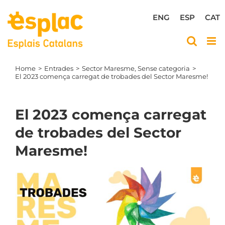
Skip
to
ENG
ESP
CAT
content
Home
Entrades
Sector Maresme
Sense categoria
El 2023 comença carregat de trobades del Sector Maresme!
El 2023 comença carregat
de trobades del Sector
Maresme!
View
Larger
Image