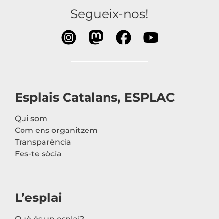
Segueix-nos!
Esplais Catalans, ESPLAC
Qui som
Com ens organitzem
Transparència
Fes-te sòcia
L’esplai
Què és un esplai?