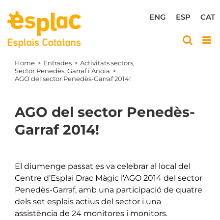
Skip
to
ENG
ESP
CAT
content
Home
Entrades
Activitats sectors
Sector Penedès, Garraf i Anoia
AGO del sector Penedès-Garraf 2014!
AGO del sector Penedès-
Garraf 2014!
View
Larger
El diumenge passat es va celebrar al local del
Image
Centre d’Esplai Drac Màgic l’AGO 2014 del sector
Penedès-Garraf, amb una participació de quatre
dels set esplais actius del sector i
una
assistència de 24 monitores i monitors.