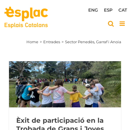
Skip
to
ENG
ESP
CAT
content
Home
Entrades
Sector Penedès, Garraf i Anoia
Èxit de participació en la
Trobada de Grans i Joves