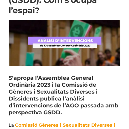
(GSDD): Com s’ocupa
l’espai?
View
Larger
Image
S’apropa l’Assemblea General
Ordinària 2023 i la Comissió de
Gèneres i Sexualitats Diverses i
Dissidents publica l’anàlisi
d’intervencions de l’AGO passada amb
perspectiva GSDD.
La
Comissió Gèneres i Sexualitats Diverses i