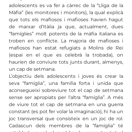
adolescents es va fer a càrrec de la “Lliga de la
Màfia” (les monitores i monitors), la qual explicà
que tots els mafiosos i mafioses havien hagut
de marxar d’Itàlia ja que, actualment, dues
“famíglies” molt potents de la màfia italiana es
troben en conflicte. La majoria de mafioses i
mafiosos han estat refugiats a Molins de Rei
(espai en el que es celebrà la trobada), on
haurien de conviure tots junts durant, almenys,
un cap de setmana.
L’objectiu dels adolescents i joves és crear la
seva “famíglia”, una família forta i unida que
aconsegueixi sobreviure tot el cap de setmana
sense ser apropiats per l’altra “famíglia”. A més
de viure tot el cap de setmana en una guerra
constant (es pot fer volar la imaginació), hi ha un
joc transversal que consisteix en un joc de rol.
Cadascun dels membres de la “famíglia” té