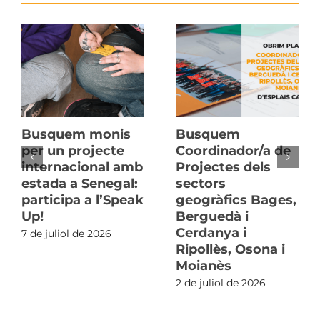
Busquem monis
Busquem
per un projecte
Coordinador/a de
internacional amb
Projectes dels
estada a Senegal:
sectors
participa a l’Speak
geogràfics Bages,
Up!
Berguedà i
Cerdanya i
7 de juliol de 2026
Ripollès, Osona i
Moianès
2 de juliol de 2026