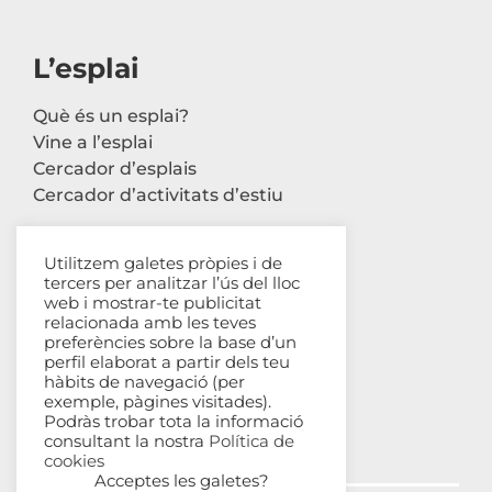
L’esplai
Què és un esplai?
Vine a l’esplai
Cercador d’esplais
Cercador d’activitats d’estiu
Utilitzem galetes pròpies i de
tercers per analitzar l’ús del lloc
Contacte
web i mostrar-te publicitat
relacionada amb les teves
Carrer Avinyó, 44 2n
preferències sobre la base d’un
perfil elaborat a partir dels teu
08002 Barcelona
hàbits de navegació (per
93 302 61 03
exemple, pàgines visitades).
esplac@esplac.cat
Podràs trobar tota la informació
consultant la nostra
Política de
cookies
Acceptes les galetes?