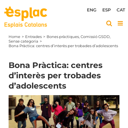
Skip
to
ENG
ESP
CAT
content
Home
Entrades
Bones pràctiques
Comissió GSDD
Sense categoria
Bona Pràctica: centres d’interès per trobades d’adolescents
Bona Pràctica: centres
d’interès per trobades
d’adolescents
View
Larger
Image