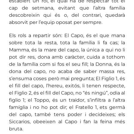
establert un rol, el qual ha de respectar tot el
cap de setmana, evitant que l’altra família
descobreixin qui és o, del contrari, quedarà
absorvit per l’equip oposat per sempre.
Els rols a repartir són: El Capo, és el que mana
sobre tota la resta, tota la família li fa cas; la
Mamma, és la mare del capo, la única a qui no li
pot dir res, dona amb caràcter, cuida a tothom
de la família com si fos el seu fill; la Donna, és la
dona del capo, no acaba de saber massa res,
s’ensuma coses però mai pregunta; El Figlio 1, és
el fill del capo, l’hereu, exitós, li tenen respecte,
el Figlio 2, és el fill del Capo, no “és ningú”, odia al
figlio 1; el Toppo, és un traïdor, s’infiltra a l’altra
famíglia i no ho pot dir; el Fratello 1, ets germà
del capo, també tens poder i decideixes; els
Siccarios, obeeixen al Capo i fan la feina més
bruta.