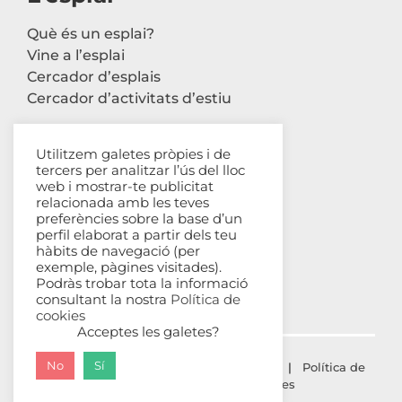
Què és un esplai?
Vine a l’esplai
Cercador d’esplais
Cercador d’activitats d’estiu
Utilitzem galetes pròpies i de
tercers per analitzar l’ús del lloc
Contacte
web i mostrar-te publicitat
relacionada amb les teves
Carrer Avinyó, 44 2n
preferències sobre la base d’un
perfil elaborat a partir dels teu
08002 Barcelona
hàbits de navegació (per
93 302 61 03
exemple, pàgines visitades).
esplac@esplac.cat
Podràs trobar tota la informació
consultant la nostra
Política de
cookies
Acceptes les galetes?
No
Sí
© ESPLAC Copyright
2026 |
Avís Legal
|
Política de
privacitat
|
Política de cookies