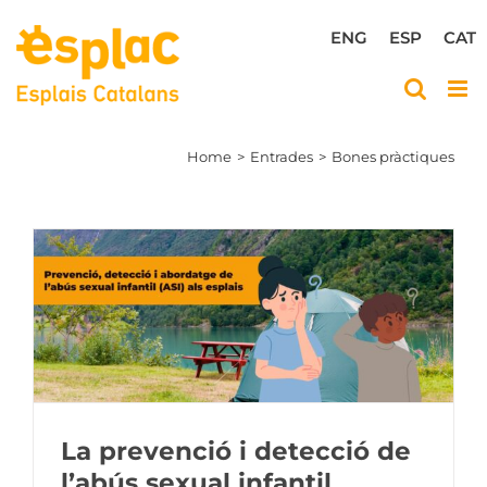
Skip
to
ENG
ESP
CAT
content
Home
Entrades
Bones pràctiques
La prevenció i detecció de
l’abús sexual infantil