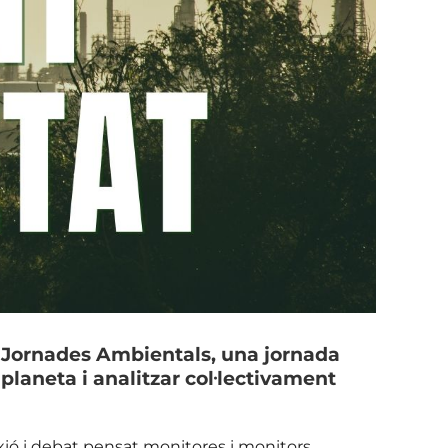
s Jornades Ambientals, una jornada
 planeta i analitzar col·lectivament
exió i debat pensat monitores i monitors,