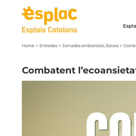
Skip
to
content
Espla
Home
Entrades
Jornades ambientals
Sòcies
Combat
Combatent l’ecoansietat
View
Larger
Image