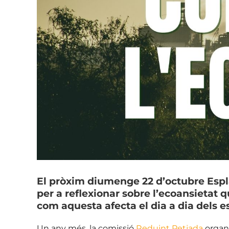
El pròxim diumenge 22 d’octubre Espla
per a reflexionar sobre l’ecoansietat q
com aquesta afecta el dia a dia dels e
Un any més, la comissió
Reduint Petjada
organi