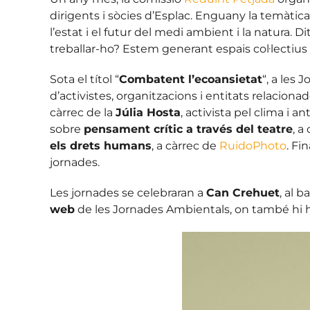
dirigents i sòcies d’Esplac. Enguany la temàtica 
l’estat i el futur del medi ambient i la natura.
Dit
treballar-ho? Estem generant espais col·lectius
Sota el títol “
Combatent l’ecoansietat
“, a les
d’activistes, organitzacions i entitats relacio
càrrec de la
Júlia Hosta
, activista pel clima i 
sobre
pensament crític a través del teatre
, a
els drets humans
, a càrrec de
RuidoPhoto
. Fi
jornades.
Les jornades se celebraran a
Can Crehuet
, al 
web
de les Jornades Ambientals, on també hi ha