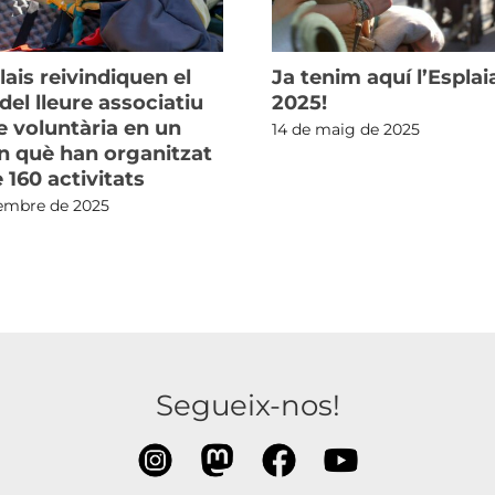
lais reivindiquen el
Ja tenim aquí l’Espla
el lleure associatiu
2025!
e voluntària en un
14 de maig de 2025
en què han organitzat
 160 activitats
tembre de 2025
Segueix-nos!