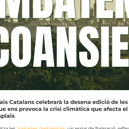
is Catalans celebrarà la desena edició de le
ue ens provoca la crisi climàtica que afecta el
splais
tza les
Jornades Ambientals
, un espai de formació, refl