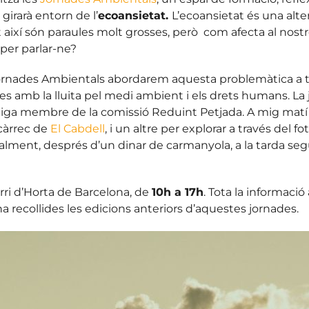
girarà entorn de l’
ecoansietat.
L’ecoansietat és una alte
 així són paraules molt grosses, p
erò com afecta al nostr
 per parlar-ne?
 Jornades Ambientals abordarem aquesta problemàtica a tr
nades amb la lluita pel medi ambient i els drets humans. 
antiga membre de la comissió Reduint Petjada. A mig matí 
 càrrec de
El Cabdell
, i un altre per explorar a través del 
nalment, després d’un dinar de carmanyola, a la tarda segu
barri d’Horta de Barcelona, de
10h a 17h
. Tota la informació
 recollides les edicions anteriors d’aquestes jornades.