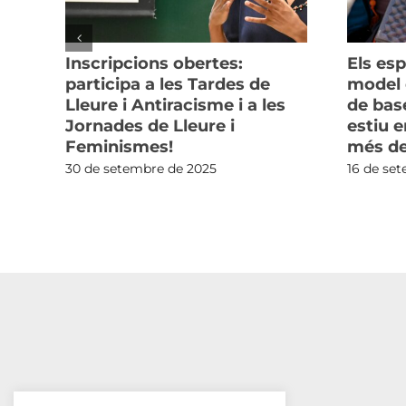
Inscripcions obertes:
Els esp
participa a les Tardes de
model d
Lleure i Antiracisme i a les
de bas
Jornades de Lleure i
estiu 
Feminismes!
més de
30 de setembre de 2025
16 de se