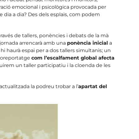
ració emocional i psicològica provocada per
e dia a dia? Des dels esplais, com podem
avés de tallers, ponències i debats de la mà
La jornada arrencarà amb una
ponència inicial
a
hi haurà espai per a dos tallers simultanis; un
fotoreportatge
com l’escalfament global afecta
irem un taller participatiu i la cloenda de les
 actualitzada la podreu trobar a l’
apartat del