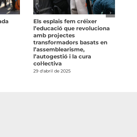
iada
Els esplais fem créixer
Es
l’educació que revoluciona
San
amb projectes
23 d
transformadors basats en
l’assemblearisme,
l’autogestió i la cura
col·lectiva
29 d'abril de 2025