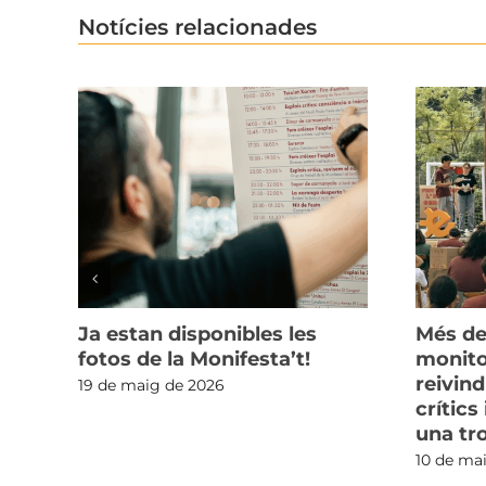
Notícies relacionades
r
Ja estan disponibles les
Més de
fotos de la Monifesta’t!
monito
reivin
19 de maig de 2026
crítics
una tr
10 de ma