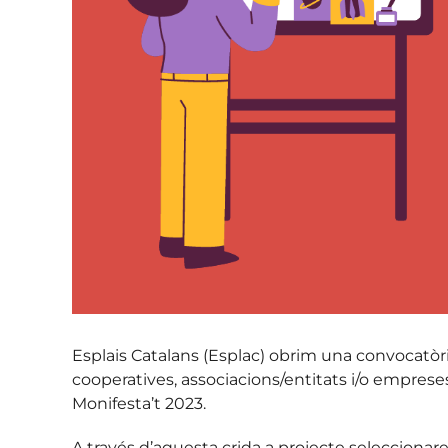
Esplais Catalans (Esplac) obrim una convocatòria p
cooperatives, associacions/entitats i/o empreses d
Monifesta’t 2023.
A través d’aquesta crida a projecte seleccionare