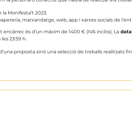
e la Monifesta’t 2023.
papereria, marxandatge, web, app i xarxes socials de l’enti
encàrrec és d’un màxim de 1400 € (IVA inclòs). La
data 
 les 23:59 h.
’una proposta sinó una selecció de treballs realitzats fi