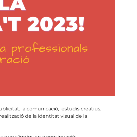
publicitat, la comunicació, estudis creatius,
ealització de la identitat visual de la
lls que s’indiquen a continuació: