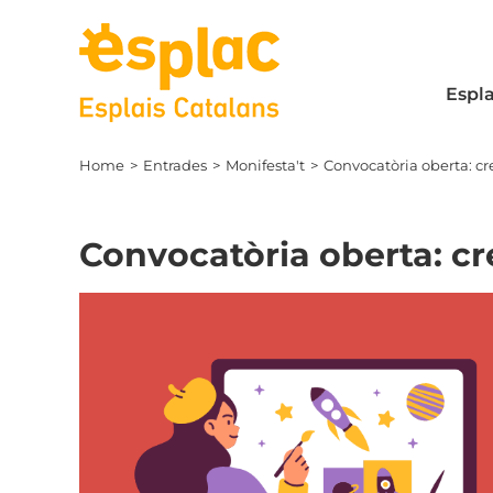
Skip
to
content
Espla
Home
Entrades
Monifesta't
Convocatòria oberta: cre
Convocatòria oberta: cre
View
Larger
Image