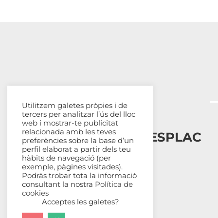
Utilitzem galetes pròpies i de
tercers per analitzar l’ús del lloc
web i mostrar-te publicitat
relacionada amb les teves
Esplais Catalans, ESPLAC
preferències sobre la base d’un
perfil elaborat a partir dels teu
hàbits de navegació (per
Qui som
exemple, pàgines visitades).
Com ens organitzem
Podràs trobar tota la informació
Transparència
consultant la nostra
Política de
cookies
Fes-te sòcia
Acceptes les galetes?