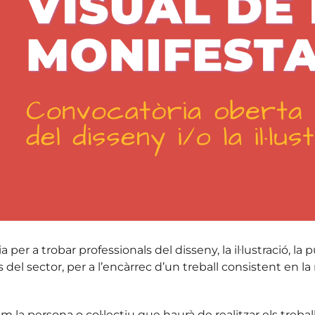
er a trobar professionals del disseny, la il·lustració, la 
el sector, per a l’encàrrec d’un treball consistent en la r
m la persona o col·lectiu que haurà de realitzar els treba