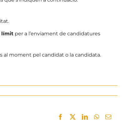
tat.
límit
per a l’enviament de candidatures
ns al moment pel candidat o la candidata.
Facebook
Twitter
LinkedIn
WhatsApp
Email