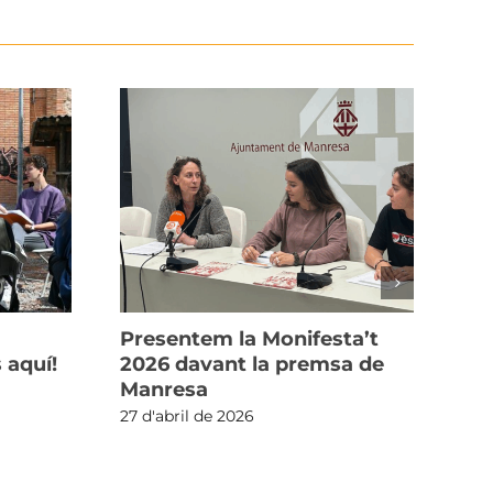
Presentem la Monifesta’t
Co
 aquí!
2026 davant la premsa de
Mon
Manresa
el
de
27 d'abril de 2026
26 