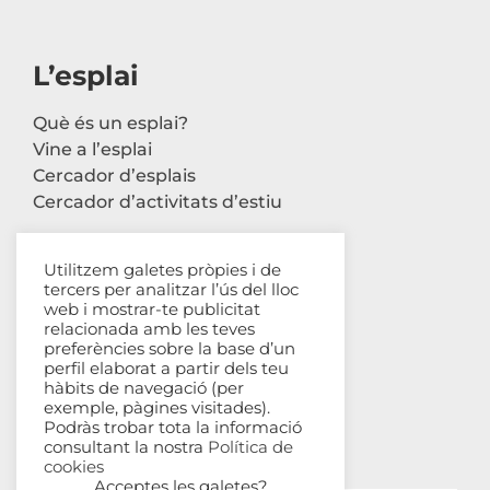
L’esplai
Què és un esplai?
Vine a l’esplai
Cercador d’esplais
Cercador d’activitats d’estiu
Utilitzem galetes pròpies i de
tercers per analitzar l’ús del lloc
Contacte
web i mostrar-te publicitat
relacionada amb les teves
Carrer Avinyó, 44 2n
preferències sobre la base d’un
perfil elaborat a partir dels teu
08002 Barcelona
hàbits de navegació (per
93 302 61 03
exemple, pàgines visitades).
esplac@esplac.cat
Podràs trobar tota la informació
consultant la nostra
Política de
cookies
Acceptes les galetes?