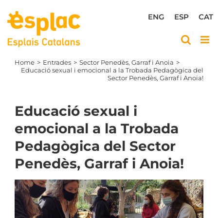
Skip
to
ENG
ESP
CAT
content
Home
Entrades
Sector Penedès, Garraf i Anoia
Educació sexual i emocional a la Trobada Pedagògica del
Sector Penedès, Garraf i Anoia!
Educació sexual i
emocional a la Trobada
Pedagògica del Sector
Penedès, Garraf i Anoia!
View
Larger
Image