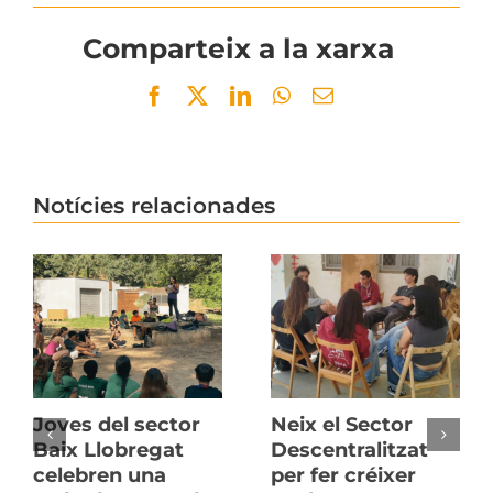
Comparteix a la xarxa
Facebook
Twitter
LinkedIn
WhatsApp
Email
Notícies relacionades
Joves del sector
Neix el Sector
Baix Llobregat
Descentralitzat
celebren una
per fer créixer