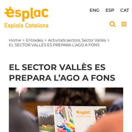
Skip
to
ENG
ESP
CAT
content
Home
Entrades
Activitats sectors
Sector Vallès
EL SECTOR VALLÈS ES PREPARA L’AGO A FONS
EL SECTOR VALLÈS ES
PREPARA L’AGO A FONS
View
Larger
Image