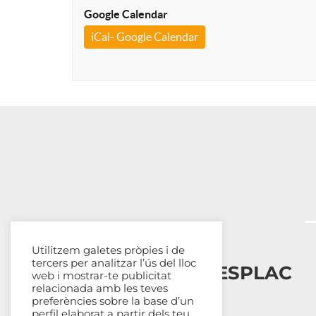
Google Calendar
iCal- Google Calendar
Utilitzem galetes pròpies i de
tercers per analitzar l’ús del lloc
Esplais Catalans, ESPLAC
web i mostrar-te publicitat
relacionada amb les teves
preferències sobre la base d’un
Qui som
perfil elaborat a partir dels teu