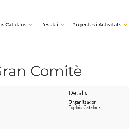
is Catalans
L’esplai
Projectes i Activitats
Gran Comitè
Detalls:
Organitzador
Esplais Catalans