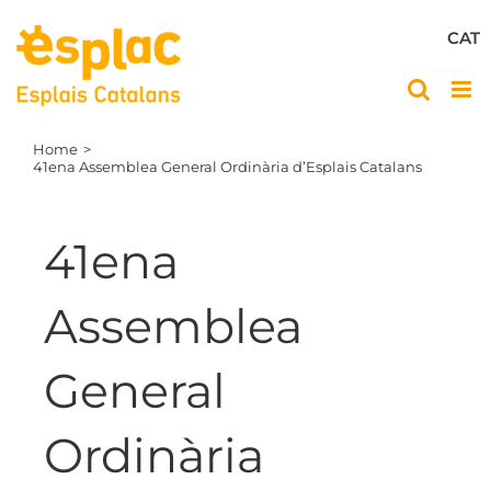
Skip
to
CAT
content
Home
41ena Assemblea General Ordinària d’Esplais Catalans
41ena
Assemblea
General
Ordinària