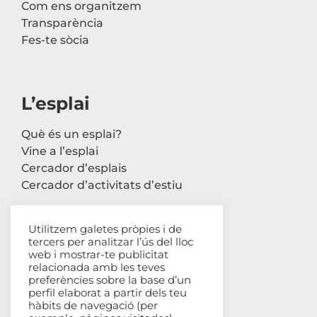
Com ens organitzem
Transparència
Fes-te sòcia
L’esplai
Què és un esplai?
Vine a l’esplai
Cercador d’esplais
Cercador d’activitats d’estiu
Utilitzem galetes pròpies i de
tercers per analitzar l’ús del lloc
Contacte
web i mostrar-te publicitat
relacionada amb les teves
Carrer Avinyó, 44 2n
preferències sobre la base d’un
perfil elaborat a partir dels teu
08002 Barcelona
hàbits de navegació (per
93 302 61 03