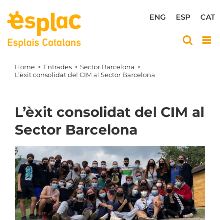
Skip
to
ENG
ESP
CAT
content
Home
Entrades
Sector Barcelona
L’èxit consolidat del CIM al Sector Barcelona
L’èxit consolidat del CIM al
Sector Barcelona
View
Larger
Image