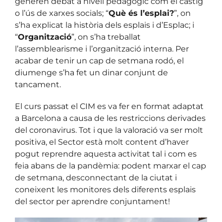
generen debat a nivell pedagògic com el càstig
o l’ús de xarxes socials; “
Què és l’esplai?
”, on
s’ha explicat la història dels esplais i d’Esplac; i
“
Organització
”, on s’ha treballat
l’assemblearisme i l’organització interna. Per
acabar de tenir un cap de setmana rodó, el
diumenge s’ha fet un dinar conjunt de
tancament.
El curs passat el CIM es va fer en format adaptat
a Barcelona a causa de les restriccions derivades
del coronavirus. Tot i que la valoració va ser molt
positiva, el Sector està molt content d’haver
pogut reprendre aquesta activitat tal i com es
feia abans de la pandèmia: podent marxar el cap
de setmana, desconnectant de la ciutat i
coneixent les monitores dels diferents esplais
del sector per aprendre conjuntament!