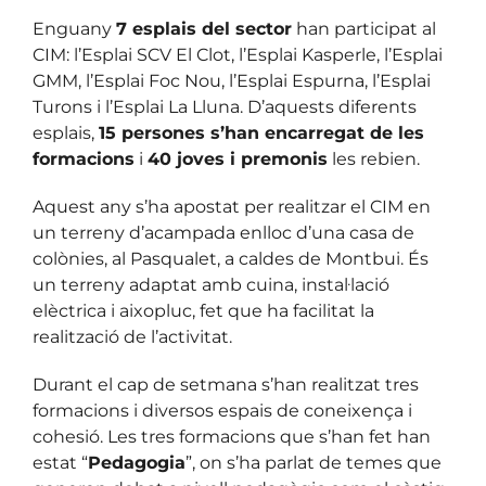
Enguany
7 esplais del sector
han participat al
CIM: l’Esplai SCV El Clot, l’Esplai Kasperle, l’Esplai
GMM, l’Esplai Foc Nou, l’Esplai Espurna, l’Esplai
Turons i l’Esplai La Lluna. D’aquests diferents
esplais,
15 persones s’han encarregat de les
formacions
i
40 joves i premonis
les rebien.
Aquest any s’ha apostat per realitzar el CIM en
un terreny d’acampada enlloc d’una casa de
colònies, al Pasqualet, a caldes de Montbui. És
un terreny adaptat amb cuina, instal·lació
elèctrica i aixopluc, fet que ha facilitat la
realització de l’activitat.
Durant el cap de setmana s’han realitzat tres
formacions i diversos espais de coneixença i
cohesió. Les tres formacions que s’han fet han
estat “
Pedagogia
”, on s’ha parlat de temes que