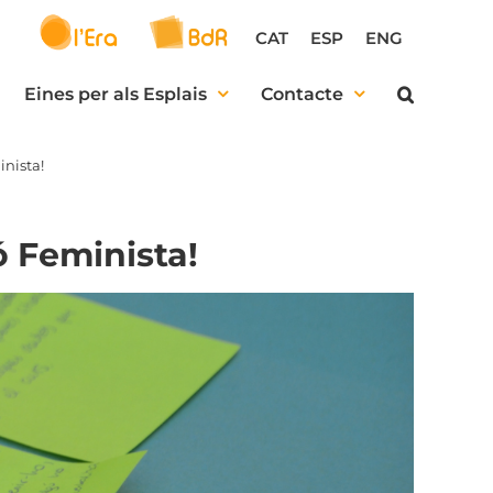
CAT
ESP
ENG
Eines per als Esplais
Contacte
inista!
ó Feminista!