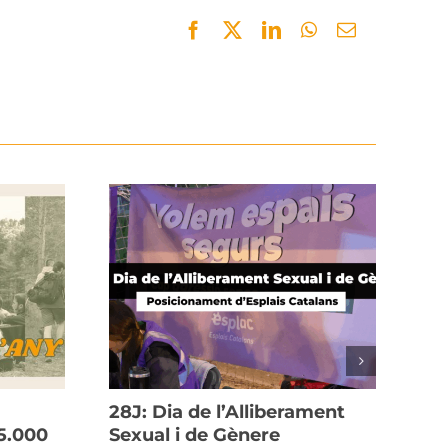
Facebook
Twitter
LinkedIn
WhatsApp
Email
28J: Dia de l’Alliberament
Bu
5.000
Sexual i de Gènere
Pr