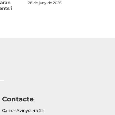
xaran
ge
28 de juny de 2026
nts i
An
18 
Contacte
Carrer Avinyó, 44 2n