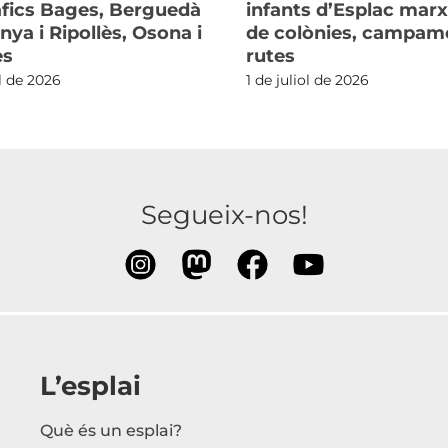
fics Bages, Berguedà
infants d’Esplac mar
nya i Ripollès, Osona i
de colònies, campame
ès
rutes
ol de 2026
1 de juliol de 2026
Segueix-nos!
L’esplai
Què és un esplai?