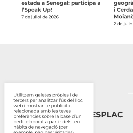
estada a Senegal: participa a
geogrà
l’Speak Up!
i Cerda
Moian
7 de juliol de 2026
2 de juli
Utilitzem galetes pròpies i de
tercers per analitzar l’ús del lloc
web i mostrar-te publicitat
relacionada amb les teves
Esplais Catalans, ESPLAC
preferències sobre la base d’un
perfil elaborat a partir dels teu
hàbits de navegació (per
Qui som
exemple, pàgines visitades).