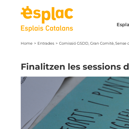
Skip
to
content
Espla
Home
Entrades
Comissió GSDD
Gran Comitè
Sense 
Finalitzen les sessions 
View
Larger
Image