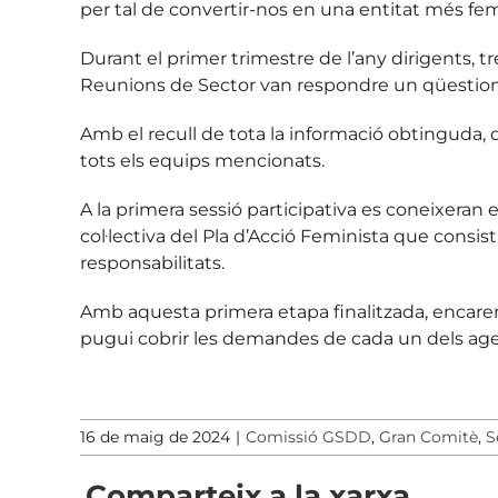
per tal de convertir-nos en una entitat més fem
Durant el primer trimestre de l’any dirigents, 
Reunions de Sector van respondre un qüestionari
Amb el recull de tota la informació obtinguda,
tots els equips mencionats.
A la primera sessió participativa es coneixeran el
col·lectiva del Pla d’Acció Feminista que consistir
responsabilitats.
Amb aquesta primera etapa finalitzada, encarem 
pugui cobrir les demandes de cada un dels agen
16 de maig de 2024
|
Comissió GSDD
,
Gran Comitè
,
S
Comparteix a la xarxa