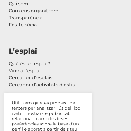
Qui som
Com ens organitzem
Transparència
Fes-te sòcia
L’esplai
Què és un esplai?
Vine a l’esplai
Cercador d’esplais
Cercador d’activitats d’estiu
Utilitzem galetes pròpies i de
tercers per analitzar l’ús del lloc
Contacte
web i mostrar-te publicitat
relacionada amb les teves
Carrer Avinyó, 44 2n
preferències sobre la base d’un
perfil elaborat a partir dels teu
08002 Barcelona