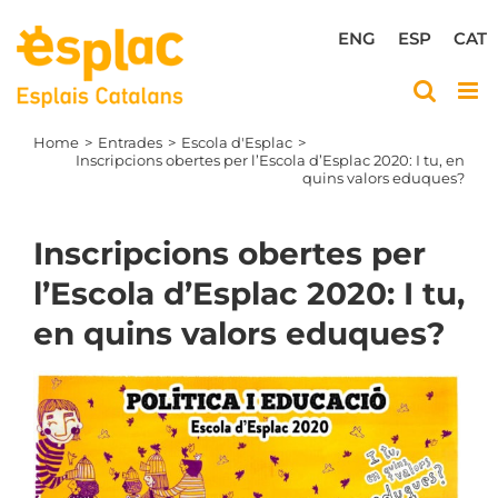
Skip
to
ENG
ESP
CAT
content
Home
Entrades
Escola d'Esplac
Inscripcions obertes per l’Escola d’Esplac 2020: I tu, en
quins valors eduques?
Inscripcions obertes per
l’Escola d’Esplac 2020: I tu,
en quins valors eduques?
View
Larger
Image