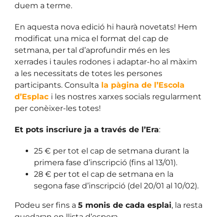
duem a terme.
En aquesta nova edició hi haurà novetats! Hem
modificat una mica el format del cap de
setmana, per tal d’aprofundir més en les
xerrades i taules rodones i adaptar-ho al màxim
a les necessitats de totes les persones
participants. Consulta
la pàgina de l’Escola
d’Esplac
i les nostres xarxes socials regularment
per conèixer-les totes!
Et pots inscriure ja a través de l’Era
:
25 € per tot el cap de setmana durant la
primera fase d’inscripció (fins al 13/01).
28 € per tot el cap de setmana en la
segona fase d’inscripció (del 20/01 al 10/02).
Podeu ser fins a
5 monis de cada esplai
, la resta
quedaran en llista d’espera.