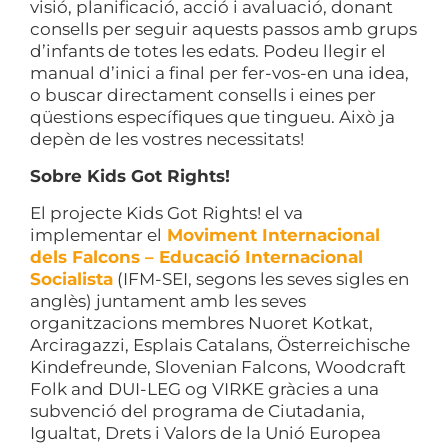
visió, planificació, acció i avaluació, donant
consells per seguir aquests passos amb grups
d’infants de totes les edats. Podeu llegir el
manual d’inici a final per fer-vos-en una idea,
o buscar directament consells i eines per
qüestions específiques que tingueu. Això ja
depèn de les vostres necessitats!
Sobre Kids Got Rights!
El projecte Kids Got Rights! el va
implementar el
Moviment
Internacional
dels
Falco
ns
–
Educació
Internacional
Socialista
(IFM-SEI, segons les seves sigles en
anglès) juntament amb les seves
organitzacions membres Nuoret Kotkat,
Arciragazzi, Esplais Catalans, Österreichische
Kindefreunde, Slovenian Falcons, Woodcraft
Folk and DUI-LEG og VIRKE gràcies a una
subvenció del programa de Ciutadania,
Igualtat, Drets i Valors de la Unió Europea