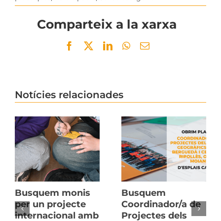
Comparteix a la xarxa
Facebook
Twitter
LinkedIn
WhatsApp
Email
Notícies relacionades
Busquem monis
Busquem
per un projecte
Coordinador/a de
internacional amb
Projectes dels