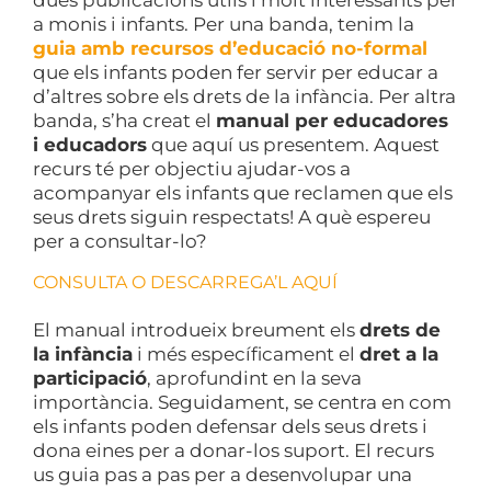
a monis i infants. Per una banda, tenim la
gu
ia
amb
re
cursos
d’educació
no-formal
que els infants poden fer servir per educar a
d’altres sobre els drets de la infància. Per altra
banda, s’ha creat el
manual per educadores
i educadors
que aquí us presentem. Aquest
recurs té per objectiu ajudar-vos a
acompanyar els infants que reclamen que els
seus drets siguin respectats! A què espereu
per a consultar-lo?
CONSULTA O DESCARREGA’L AQUÍ
El manual introdueix breument els
drets de
la infància
i més específicament el
dret a la
participació
, aprofundint en la seva
importància. Seguidament, se centra en com
els infants poden defensar dels seus drets i
dona eines per a donar-los suport. El recurs
us guia pas a pas per a desenvolupar una