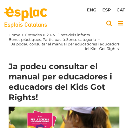
Skip
to
ENG
ESP
CAT
content
Home
Entrades
20-N: Drets dels infants
Bones pràctiques
Participació
Sense categoria
Ja podeu consultar el manual per educadores i educadors
del Kids Got Rights!
Ja podeu consultar el
manual per educadores i
educadors del Kids Got
Rights!
View
Larger
Image