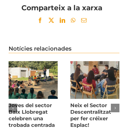
Comparteix a la xarxa
Facebook
Twitter
LinkedIn
WhatsApp
Email
Notícies relacionades
Joves del sector
Neix el Sector
Baix Llobregat
Descentralitzat
celebren una
per fer créixer
trobada centrada
Esplac!