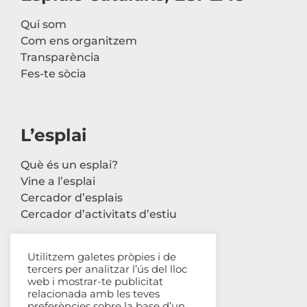
Qui som
Com ens organitzem
Transparència
Fes-te sòcia
L’esplai
Què és un esplai?
Vine a l’esplai
Cercador d’esplais
Cercador d’activitats d’estiu
Utilitzem galetes pròpies i de
tercers per analitzar l’ús del lloc
Contacte
web i mostrar-te publicitat
relacionada amb les teves
Carrer Avinyó, 44 2n
preferències sobre la base d’un