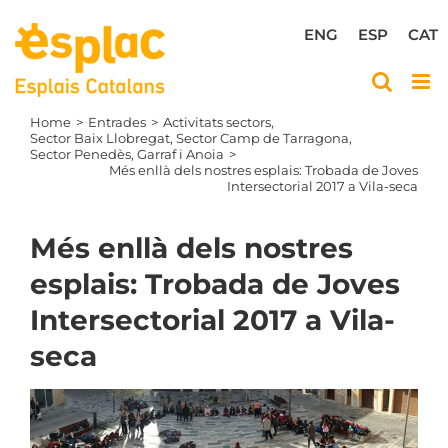
Skip
to
ENG
ESP
CAT
content
Home
Entrades
Activitats sectors
Sector Baix Llobregat
Sector Camp de Tarragona
Sector Penedès, Garraf i Anoia
Més enllà dels nostres esplais: Trobada de Joves
Intersectorial 2017 a Vila-seca
Més enllà dels nostres
esplais: Trobada de Joves
Intersectorial 2017 a Vila-
seca
View
Larger
Image