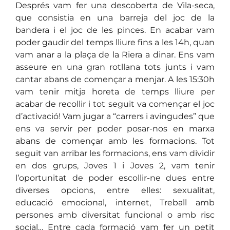
Després vam fer una descoberta de Vila-seca,
que consistia en una barreja del joc de la
bandera i el joc de les pinces. En acabar vam
poder gaudir del temps lliure fins a les 14h, quan
vam anar a la plaça de la Riera a dinar. Ens vam
asseure en una gran rotllana tots junts i vam
cantar abans de començar a menjar. A les 15:30h
vam tenir mitja horeta de temps lliure per
acabar de recollir i tot seguit va començar el joc
d’activació! Vam jugar a “carrers i avingudes” que
ens va servir per poder posar-nos en marxa
abans de començar amb les formacions. Tot
seguit van arribar les formacions, ens vam dividir
en dos grups, Joves 1 i Joves 2, vam tenir
l’oportunitat de poder escollir-ne dues entre
diverses opcions, entre elles: sexualitat,
educació emocional, internet, Treball amb
persones amb diversitat funcional o amb risc
social… Entre cada formació vam fer un petit