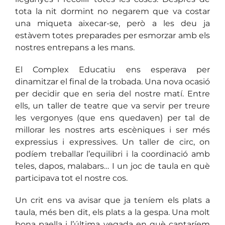
tota la nit dormint no negarem que va costar
una miqueta aixecar-se, però a les deu ja
estàvem totes preparades per esmorzar amb els
nostres entrepans a les mans.
El Complex Educatiu ens esperava per
dinamitzar el final de la trobada. Una nova ocasió
per decidir que en seria del nostre matí. Entre
ells, un taller de teatre que va servir per treure
les vergonyes (que ens quedaven) per tal de
millorar les nostres arts escèniques i ser més
expressius i expressives. Un taller de circ, on
podíem treballar l’equilibri i la coordinació amb
teles, dapos, malabars… I un joc de taula en què
participava tot el nostre cos.
Un crit ens va avisar que ja teníem els plats a
taula, més ben dit, els plats a la gespa. Una molt
bona paella i l’última vegada en què cantaríem