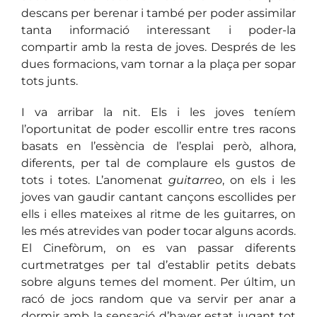
descans per berenar i també per poder assimilar
tanta informació interessant i poder-la
compartir amb la resta de joves. Després de les
dues formacions, vam tornar a la plaça per sopar
tots junts.
I va arribar la nit. Els i les joves teníem
l’oportunitat de poder escollir entre tres racons
basats en l’essència de l’esplai però, alhora,
diferents, per tal de complaure els gustos de
tots i totes. L’anomenat
guitarreo
, on els i les
joves van gaudir cantant cançons escollides per
ells i elles mateixes al ritme de les guitarres, on
les més atrevides van poder tocar alguns acords.
El Cinefòrum, on es van passar diferents
curtmetratges per tal d’establir petits debats
sobre alguns temes del moment. Per últim, un
racó de jocs random que va servir per anar a
dormir amb la sensació d’haver estat jugant tot