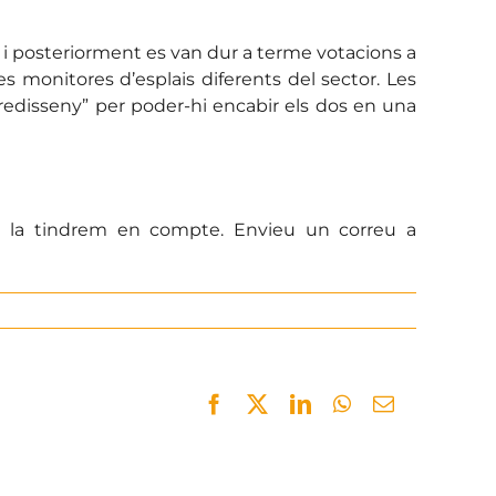
 i posteriorment es van dur a terme votacions a
es monitores d’esplais diferents del sector. Les
“redisseny” per poder-hi encabir els dos en una
a la tindrem en compte. Envieu un correu a
Facebook
Twitter
LinkedIn
WhatsApp
Email