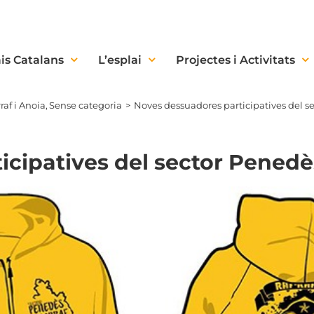
is Catalans
L’esplai
Projectes i Activitats
af i Anoia
Sense categoria
Noves dessuadores participatives del s
cipatives del sector Penedè