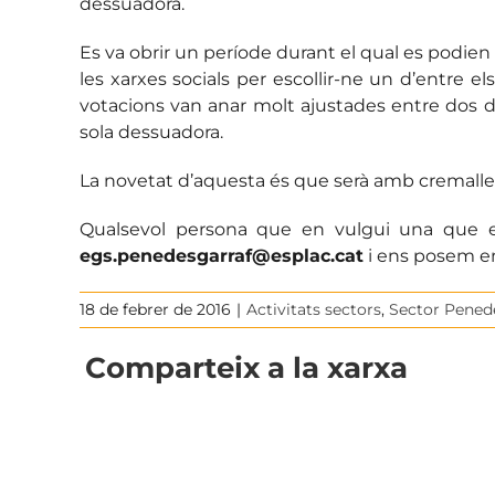
dessuadora.
Es va obrir un període durant el qual es podien
les xarxes socials per escollir-ne un d’entre e
votacions van anar molt ajustades entre dos de
sola dessuadora.
La novetat d’aquesta és que serà amb cremallera 
Qualsevol persona que en vulgui una que e
egs.penedesgarraf@esplac.cat
i ens posem en
18 de febrer de 2016
|
Activitats sectors
,
Sector Penedè
Comparteix a la xarxa