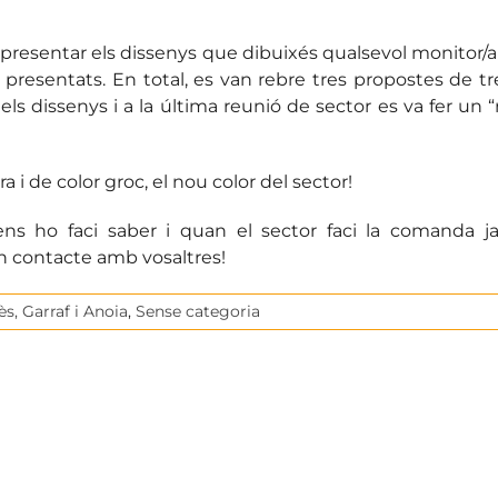
 presentar els dissenys que dibuixés qualsevol monitor/a
ls presentats. En total, es van rebre tres propostes de tr
ls dissenys i a la última reunió de sector es va fer un 
i de color groc, el nou color del sector!
ns ho faci saber i quan el sector faci la comanda j
 contacte amb vosaltres!
s, Garraf i Anoia
,
Sense categoria