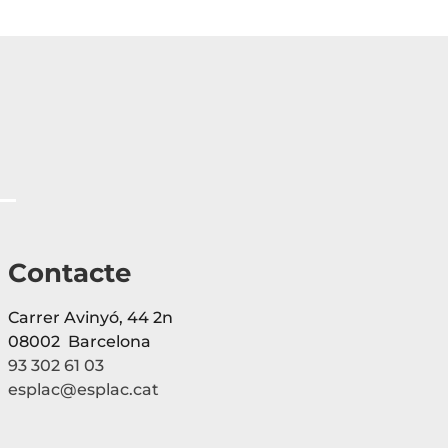
Contacte
Carrer Avinyó, 44 2n
08002 Barcelona
93 302 61 03
esplac@esplac.cat