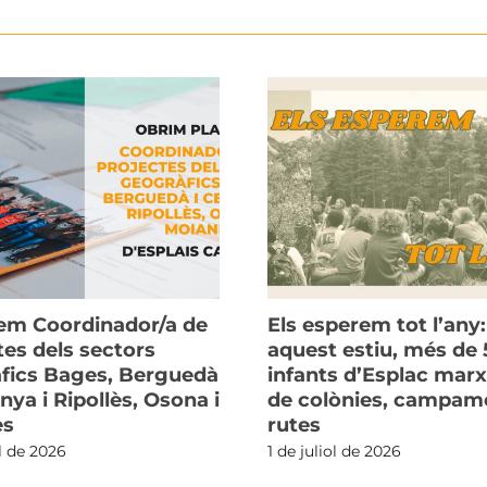
m Coordinador/a de
Els esperem tot l’any:
tes dels sectors
aquest estiu, més de 
fics Bages, Berguedà
infants d’Esplac mar
nya i Ripollès, Osona i
de colònies, campame
ès
rutes
ol de 2026
1 de juliol de 2026