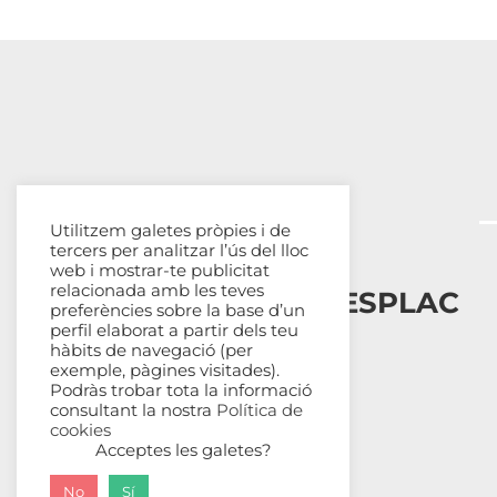
Utilitzem galetes pròpies i de
tercers per analitzar l’ús del lloc
web i mostrar-te publicitat
relacionada amb les teves
Esplais Catalans, ESPLAC
preferències sobre la base d’un
perfil elaborat a partir dels teu
hàbits de navegació (per
Qui som
exemple, pàgines visitades).
Com ens organitzem
Podràs trobar tota la informació
Transparència
consultant la nostra
Política de
cookies
Fes-te sòcia
Acceptes les galetes?
No
Sí