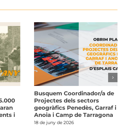
Busquem Coordinador/a de
La
5.000
Projectes dels sectors
cu
xaran
geogràfics Penedès, Garraf i
i l
nts i
Anoia i Camp de Tarragona
3 d
18 de juny de 2026