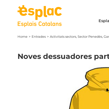
Skip
to
content
Espla
Home
Entrades
Activitats sectors
Sector Penedès, Garr
Noves dessuadores parti
View
Larger
Image