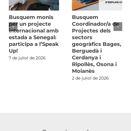
Busquem monis
Busquem
per un projecte
Coordinador/a de
internacional amb
Projectes dels
estada a Senegal:
sectors
participa a l’Speak
geogràfics Bages,
Up!
Berguedà i
Cerdanya i
7 de juliol de 2026
Ripollès, Osona i
Moianès
2 de juliol de 2026