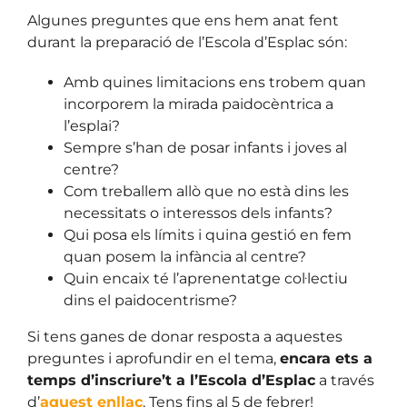
Algunes preguntes que ens hem anat fent
durant la preparació de l’Escola d’Esplac són:
Amb quines limitacions ens trobem quan
incorporem la mirada paidocèntrica a
l’esplai?
Sempre s’han de posar infants i joves al
centre?
Com treballem allò que no està dins les
necessitats o interessos dels infants?
Qui posa els límits i quina gestió en fem
quan posem la infància al centre?
Quin encaix té l’aprenentatge col·lectiu
dins el paidocentrisme?
Si tens ganes de donar resposta a aquestes
preguntes i aprofundir en el tema,
encara ets a
temps d’inscriure’t a l’Escola d’Esplac
a través
d’
aquest enllaç
. Tens fins al 5 de febrer!