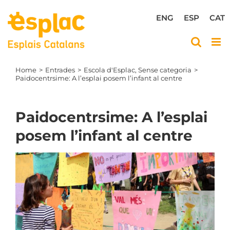
Skip
to
ENG
ESP
CAT
content
Home
Entrades
Escola d'Esplac
Sense categoria
Paidocentrsime: A l’esplai posem l’infant al centre
Paidocentrsime: A l’esplai
posem l’infant al centre
View
Larger
Image