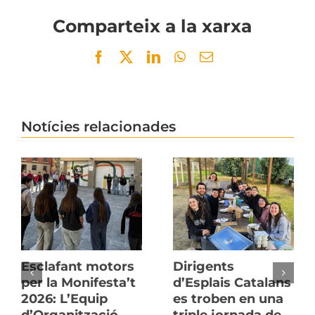
Comparteix a la xarxa
Facebook
Twitter
LinkedIn
WhatsApp
Email
Notícies relacionades
Esclafant motors
Dirigents
per la Monifesta’t
d’Esplais Catalans
2026: L’Equip
es troben en una
d’Organització
triple jornada de