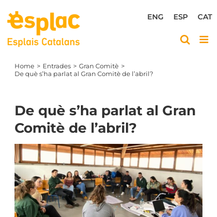
Skip
to
ENG
ESP
CAT
content
Home
Entrades
Gran Comitè
De què s’ha parlat al Gran Comitè de l’abril?
De què s’ha parlat al Gran
Comitè de l’abril?
View
Larger
Image