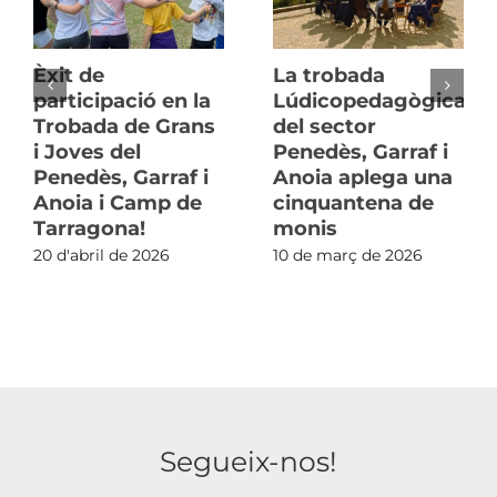
Èxit de
La trobada
participació en la
Lúdicopedagògica
Trobada de Grans
del sector
i Joves del
Penedès, Garraf i
Penedès, Garraf i
Anoia aplega una
Anoia i Camp de
cinquantena de
Tarragona!
monis
20 d'abril de 2026
10 de març de 2026
Segueix-nos!