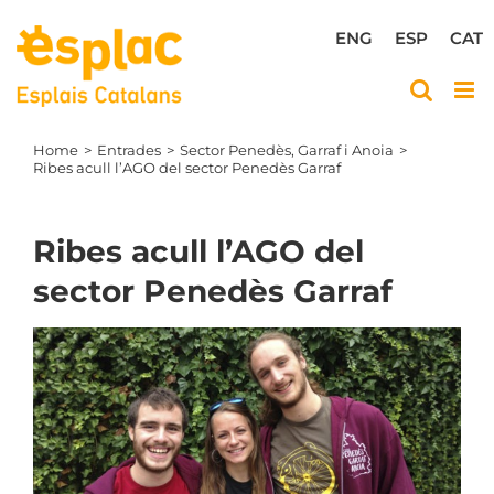
Skip
to
ENG
ESP
CAT
content
Home
Entrades
Sector Penedès, Garraf i Anoia
Ribes acull l’AGO del sector Penedès Garraf
Ribes acull l’AGO del
sector Penedès Garraf
View
Larger
Image