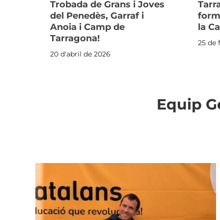
Trobada de Grans i Joves
Tarr
del Penedès, Garraf i
form
Anoia i Camp de
la C
Tarragona!
25 de 
20 d'abril de 2026
Equip G