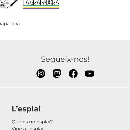
grapadora
Segueix-nos!
L’esplai
Què és un esplai?
Vine a l’esplai