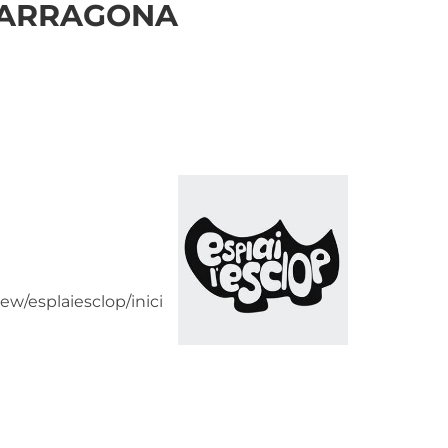
E TARRAGONA
iew/esplaiesclop/inici