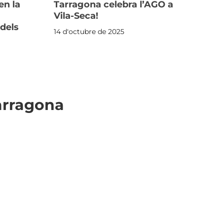
en la
Tarragona celebra l’AGO a
Tar
Vila-Seca!
Garr
 dels
Tro
14 d'octubre de 2025
2 d'a
arragona