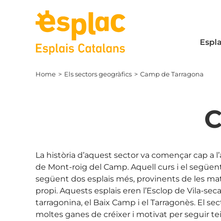
Skip
to
content
Espla
Home
Els sectors geogràfics
Camp de Tarragona
C
La història d’aquest sector va començar cap a l’
de Mont-roig del Camp. Aquell curs i el següent e
següent dos esplais més, provinents de les mat
propi. Aquests esplais eren l’Esclop de Vila-sec
tarragonina, el Baix Camp i el Tarragonès. El sect
moltes ganes de créixer i motivat per seguir tei