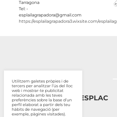
Tarragona
Tel: -
esplailagrapadora@gmail.com
https://esplailagrapadora3.wixsite.com/esplaila
Utilitzem galetes pròpies i de
tercers per analitzar l’ús del lloc
web i mostrar-te publicitat
relacionada amb les teves
Esplais Catalans, ESPLAC
preferències sobre la base d’un
perfil elaborat a partir dels teu
hàbits de navegació (per
Qui som
exemple, pàgines visitades).
Com ens organitzem