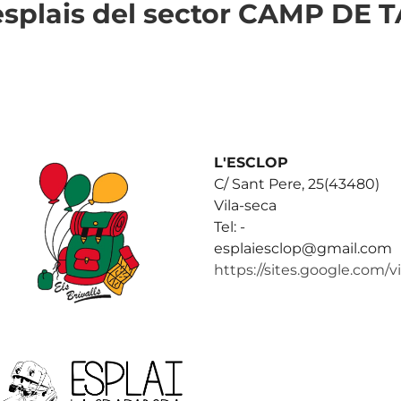
s esplais del sector CAMP D
L'ESCLOP
C/ Sant Pere, 25(43480)
Vila-seca
Tel: -
esplaiesclop@gmail.com
https://sites.google.com/v