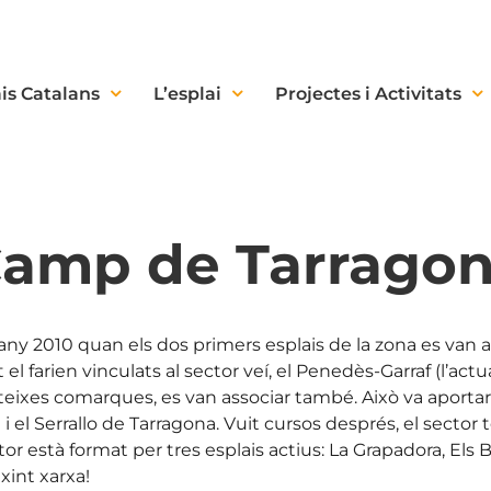
is Catalans
L’esplai
Projectes i Activitats
amp de Tarrago
any 2010 quan els dos primers esplais de la zona es van as
l farien vinculats al sector veí, el Penedès-Garraf (l’actua
eixes comarques, es van associar també. Això va aportar 
a i el Serrallo de Tarragona. Vuit cursos després, el secto
or està format per tres esplais actius: La Grapadora, Els Br
xint xarxa!