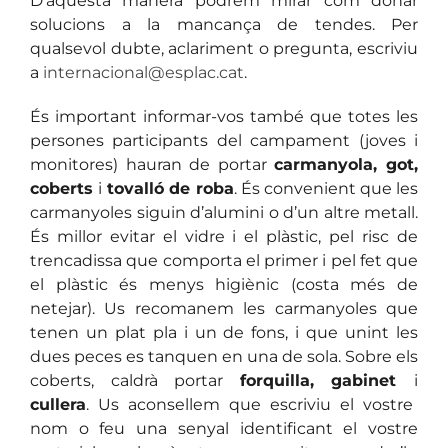
D’aquesta manera podrem mirar com donar
solucions a la mancança de tendes. Per
qualsevol dubte, aclariment o pregunta, escriviu
a
internacional@esplac.cat
.
És important informar-vos també que totes les
persones participants del campament (joves i
monitores) hauran de portar
carmanyola, got,
coberts
i
tovalló de roba
. És convenient que les
carmanyoles siguin d’alumini o d’un altre metall.
És millor evitar el vidre i el plàstic, pel risc de
trencadissa que comporta el primer i pel fet que
el plàstic és menys higiènic (costa més de
netejar). Us recomanem les carmanyoles que
tenen un plat pla i un de fons, i que unint les
dues peces es tanquen en una de sola. Sobre els
coberts, caldrà portar
forquilla, gabinet
i
cullera
. Us aconsellem que escriviu el vostre
nom o feu una senyal identificant el vostre