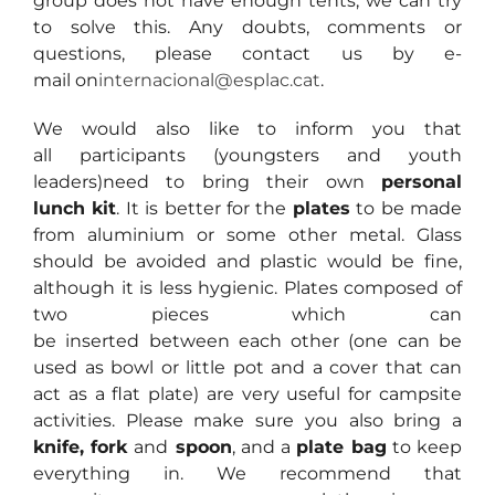
group does not have enough tents, we can try
to solve this. Any doubts, comments or
questions, please contact us by e-
mail on
internacional@esplac.cat
.
We would also like to inform you that
all participants (youngsters and youth
leaders)need to bring their own
personal
lunch kit
. It is better for the
plates
to be made
from aluminium or some other metal. Glass
should be avoided and plastic would be fine,
although it is less hygienic. Plates composed of
two pieces which can
be inserted between each other (one can be
used as bowl or little pot and a cover that can
act as a flat plate) are very useful for campsite
activities. Please make sure you also bring a
knife, fork
and
spoon
, and a
plate bag
to keep
everything in. We recommend that