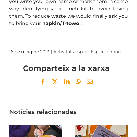
you write your own name or mark them in some
way identifying your lunch kit to avoid losing
them. To reduce waste we would finally ask you
to bring your
napkin/T-towel
.
16 de maig de 2013
|
Activitats esplac
,
Esplac al món
Comparteix a la xarxa
Facebook
Twitter
LinkedIn
WhatsApp
Email
Notícies relacionades