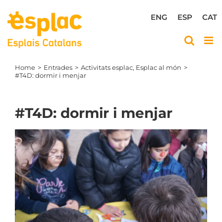
Skip
to
ENG
ESP
CAT
content
Home
Entrades
Activitats esplac
Esplac al món
#T4D: dormir i menjar
#T4D: dormir i menjar
View
Larger
Image