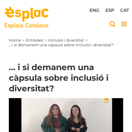
Skip
to
ENG
ESP
CAT
content
Home
Entrades
Inclusió i diversitat
… i si demanem una càpsula sobre inclusió i diversitat?
… i si demanem una
càpsula sobre inclusió i
diversitat?
View
Larger
Image