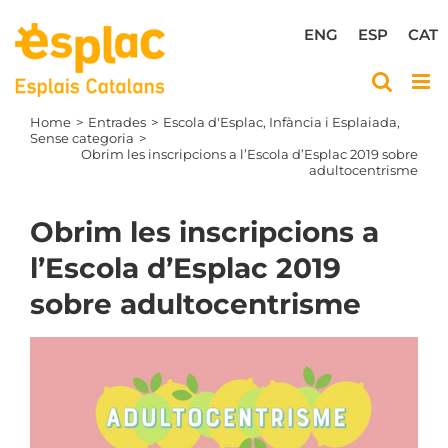
Skip
to
ENG
ESP
CAT
content
Home
Entrades
Escola d'Esplac
Infància i Esplaiada
Sense categoria
Obrim les inscripcions a l’Escola d’Esplac 2019 sobre
adultocentrisme
Obrim les inscripcions a
l’Escola d’Esplac 2019
sobre adultocentrisme
View
Larger
Image