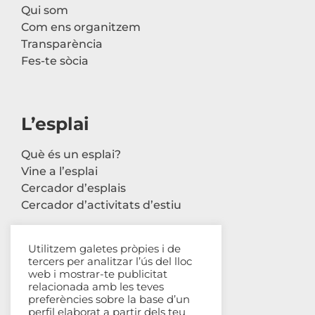
Qui som
Com ens organitzem
Transparència
Fes-te sòcia
L’esplai
Què és un esplai?
Vine a l’esplai
Cercador d’esplais
Cercador d’activitats d’estiu
Utilitzem galetes pròpies i de
tercers per analitzar l’ús del lloc
Contacte
web i mostrar-te publicitat
relacionada amb les teves
Carrer Avinyó, 44 2n
preferències sobre la base d’un
perfil elaborat a partir dels teu