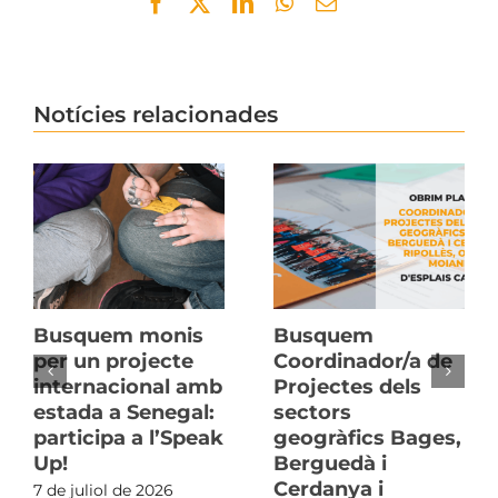
Facebook
Twitter
LinkedIn
WhatsApp
Email
Notícies relacionades
Busquem monis
Busquem
per un projecte
Coordinador/a de
internacional amb
Projectes dels
estada a Senegal:
sectors
participa a l’Speak
geogràfics Bages,
Up!
Berguedà i
Cerdanya i
7 de juliol de 2026