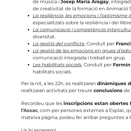
de música i
Josep Maria Aragay
, integra
de creativitat de la formació en Animació So
La resiliència, les emocions i l’optimisme i
especialitzats sobre la resiliència i del llibr
La comunicació i
competència intercultur
diversitat.
La gestió del
conflicte.
Conduït per
Franc
La gestió de les
emocions en grups d’adol
comunicació integrada i treball en grup.
Les habilitats socials
.
Conduït per
Fermín
habilitats socials.
Per la nit, a les 22h, es realitzaran
dinàmiques d’
realitzaran activitats per treure
conclusions
de 
Recordeu que les
inscripcions estan obertes
l’Assac
, com per persones externes a Esplac, que
mateixa pàgina, podeu fer arribar preguntes a le
Us hi esperem!