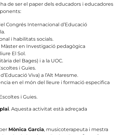
 ha de ser el paper dels educadors i educadores
 ponents:
 del Congrés Internacional d’Educació
a.
al i habilitats socials.
b Màster en Investigació pedagògica
iure El Sol.
tària del Bages) i a la UOC.
scoltes i Guies.
Educació Viva) a l’Alt Maresme.
cia en el món del lleure i formació especifica
scoltes i Guies.
plai
. Aquesta activitat està adreçada
per
Mònica Garcia
, musicoterapeuta i mestra