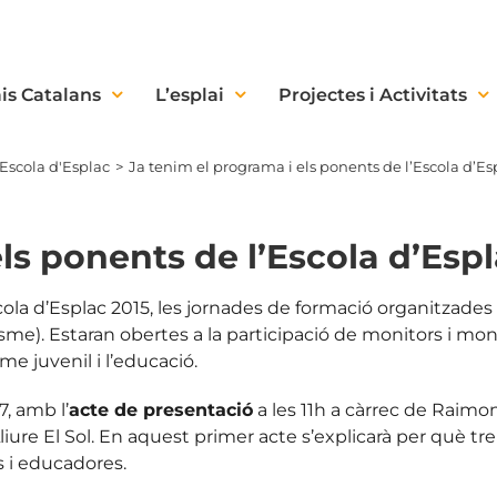
is Catalans
L’esplai
Projectes i Activitats
Escola d'Esplac
Ja tenim el programa i els ponents de l’Escola d’Es
ls ponents de l’Escola d’Espl
cola d’Esplac 2015, les jornades de formació organitzades p
sme). Estaran obertes a la participació de monitors i mon
e juvenil i l’educació.
7, amb l’
acte de presentació
a les 11h a càrrec de Raimon
iure El Sol. En aquest primer acte s’explicarà per què tre
 i educadores.