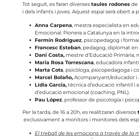
Tot seguit, es faran diverses
taules rodones
de 
i dels infants i joves. Aquest espai serà obert
Anna Carpena
, mestra especialista en ed
Emocional. Pionera a Catalunya en la intr
Fermín Rodríguez
, psicopedagog i formado
Francesc Esteban
, pedagog, diplomat en
Dani Costa,
mestre d’Educació Primària, mon
Maria Rosa Torrescana
, educadora infant
Marta Cots
, psicòloga, psicopedagoga i c
Marcel Bolaño,
Acompanyant/educador i as
Lídia Garcia,
tècnica d’educació infantil i
d’educació emocional (coaching, PNL).
Pau López
, professor de psicologia i psi
Per la tarda, de 16 a 20h, es realitzaran diversos
exclusivament a monitors i monitores dels espla
El treball de les emocions a través de la 