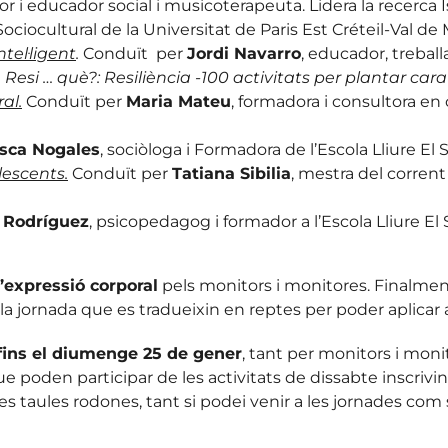
dor i educador social i musicoterapeuta. Lidera la recerca 
ciocultural de la Universitat de Paris Est Créteil-Val de
ntel·ligent
.
Conduït per
Jordi Navarro
, educador, treball
e
Resi … què?: Resiliència -100 activitats per plantar cara
al.
Conduït per
Maria Mateu
, formadora i consultora en 
isca Nogales
, sociòloga i Formadora de l’Escola Lliure El S
escents.
Conduït per
Tatiana Sibilia
, mestra del corrent
 Rodríguez
, psicopedagog i formador a l’Escola Lliure El
expressió corporal
pels monitors i monitores. Finalment
la jornada que es tradueixin en reptes per poder aplicar a 
 fins el diumenge 25 de gener
, tant per monitors i moni
 poden participar de les activitats de dissabte inscrivint
s taules rodones, tant si podei venir a les jornades com s