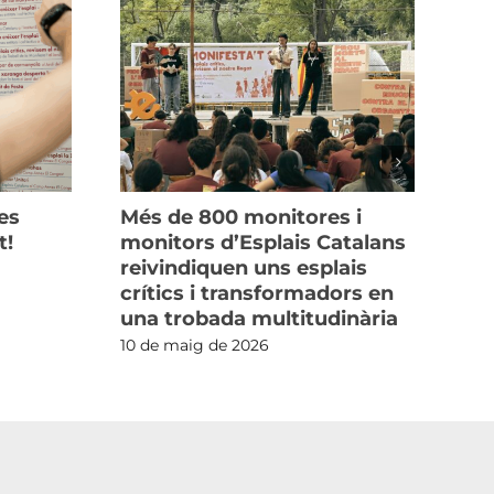
es
Més de 800 monitores i
Ho 
t!
monitors d’Esplais Catalans
Mon
reivindiquen uns esplais
4 d
crítics i transformadors en
una trobada multitudinària
10 de maig de 2026