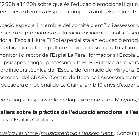
12:30h a 14:30h sobre què és l’educació emocional i quin
 a persones externes a Esplac i comptarà amb els següents
ucació especial i membre del comitè científic i assessor
oducció de programes d’educació socioemocional a l’escol
r a l’Escola Lliure El Sol especialista en educació emocion
 pedagogia del temps lliure i animació sociocultural am
itor i director de l’Esplai La Fera i formador a l’Escola Ll
il, psicopedagoga i professora a la FUB (Fundació Universi
oordinadora tècnica de l’Escola de formació de Minyons, E
sessor del CRAEV (Centre de Recerca i Assessorament d’
 educadora emocional de La Granja, amb 10 anys d’experièn
copedagogia, responsable pedagògic general de Minyons, E
tallers sobre la pràctica de l’educació emocional a l’es
is d’Esplais Catalans.
música i el ritme (musicoteràpia i Basket Beat)
.
Conduït 