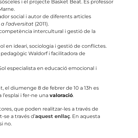
Isòsceles i el projecte Basket Beat. És professor
 Marne.
ador social i autor de diferents articles
 a l’adversitat
(2011).
competència intercultural i gestió de la
ol en ideari, sociologia i gestió de conflictes.
 pedagògic Waldorf i facilitadora de
 Sol especialista en educació emocional i
, el diumenge 8 de febrer de 10 a 13h es
l’esplai i fer-ne una
valoració
.
tores, que poden realitzar-les a través de
-se a través d’
aquest enllaç
. En aquesta
i no.