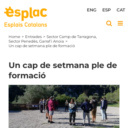
Skip
to
ENG
ESP
CAT
content
Home
Entrades
Sector Camp de Tarragona
Sector Penedès, Garraf i Anoia
Un cap de setmana ple de formació
Un cap de setmana ple de
formació
View
Larger
Image