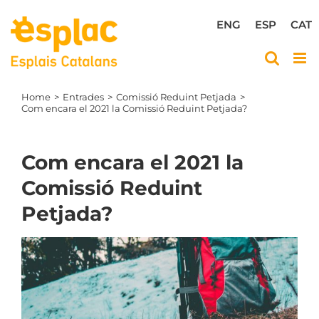
Skip
to
ENG
ESP
CAT
content
Home
Entrades
Comissió Reduint Petjada
Com encara el 2021 la Comissió Reduint Petjada?
Com encara el 2021 la
Comissió Reduint
Petjada?
View
Larger
Image