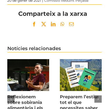
20 de gener de 2021
|
Comissió Reduint Petjada
Comparteix a la xarxa
Facebook
Twitter
LinkedIn
WhatsApp
Email
Notícies relacionades
Reflexionem
Preparem l’estiu:
sobre sobirania
tot el que
alimentària i els
necessites saber